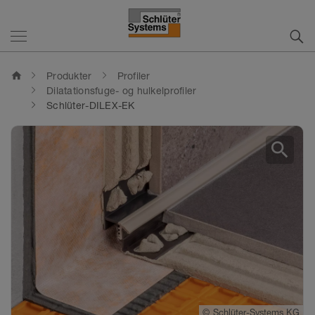
home
Produkter
Profiler
Dilatationsfuge- og hulkelprofiler
Schlüter-DILEX-EK
search
©
Schlüter-Systems KG