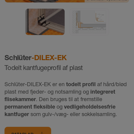
©
Schlüter-Systems KG
Schlüter
-DILEX-EK
Todelt kantfugeprofil af plast
Schlüter-DILEX-EK er en
todelt profil
af hård/blød
plast med fjeder- og notsamling og
integreret
flisekammer
. Den bruges til at fremstille
permanent fleksible
og
vedligeholdelsesfrie
kantfuger
som gulv-/væg- eller sokkelsamling.