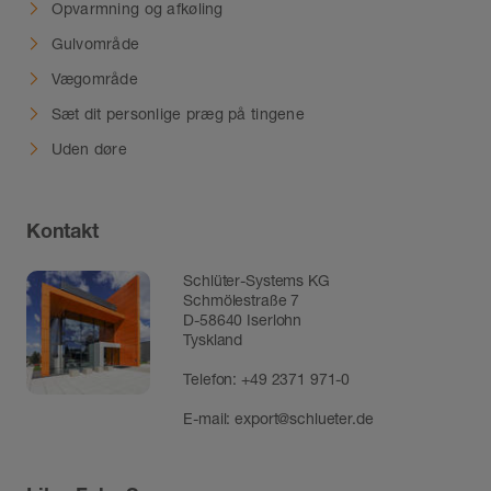
Opvarmning og afkøling
Gulvområde
Vægområde
Sæt dit personlige præg på tingene
Uden døre
Kontakt
Schlüter-Systems KG
Schmölestraße 7
D-58640 Iserlohn
Tyskland
Telefon:
+49 2371 971-0
E-mail:
export@schlueter.de