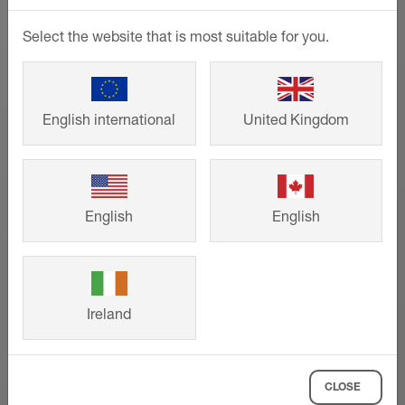
Schlüter-DILEX-HKW | Produktdatablad 4.12
Produktdatablad - © Schlüter-Systems
Select the website that is most suitable for you.
PDF – 317,74 KB
English international
United Kingdom
Referencer
English
English
Fra enfamiliehuse til store
ejendomsprojekter – intelligente
løsninger fra Schlüter-Systems sikrer
både smukt design og lang levetid. Lad
Ireland
dig inspirere af vores kunders bygge- og
renoveringsprojekter til dit eget
personlige projekt.
CLOSE