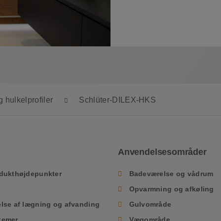
g hulkelprofiler
Schlüter-DILEX-HKS
Anvendelsesområder
odukthøjdepunkter
Badeværelse og vådrum
Opvarmning og afkøling
lse af lægning og afvanding
Gulvområde
temer
Vægområde