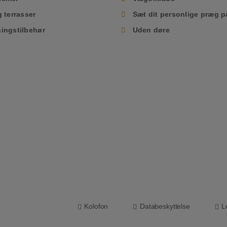
g terrasser
Sæt dit personlige præg p
ingstilbehør
Uden døre
Kolofon
Databeskyttelse
L