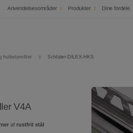
Navigation
Om os
Bære
Anvendelsesområder
Produkter
Dine fordele
g hulkelprofiler
Schlüter-DILEX-HKS
eller V4A
rner
af
rustfrit stål