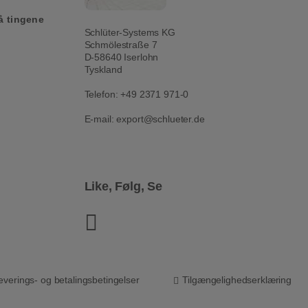
å tingene
Schlüter-Systems KG
Schmölestraße 7
D-58640 Iserlohn
Tyskland
Telefon:
+49 2371 971-0
E-mail:
export@schlueter.de
Like, Følg, Se
Youtube
everings- og betalingsbetingelser
Tilgængelighedserklæring