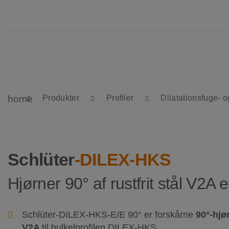
home
Produkter
Profiler
Dilatationsfuge- o
Schlüter
-DILEX-HKS
Hjørner 90° af rustfrit stål V2A 
Schlüter-DILEX-HKS-E/E 90° er forskårne
90°-hjø
V2A
til hulkelprofilen DILEX-HKS