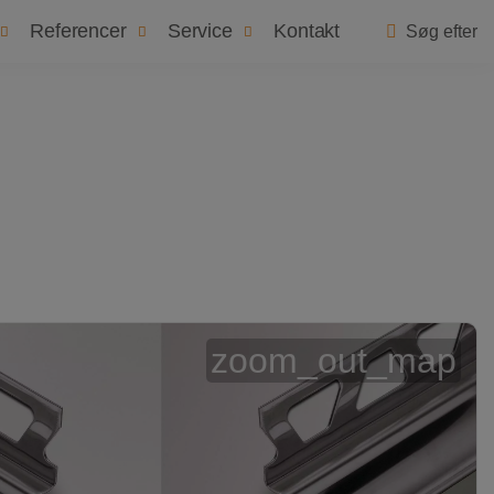
dygtighed
Seneste nyheder
Vælg land/sprog
Referencer
Service
Kontakt
Søg efter
zoom_out_map