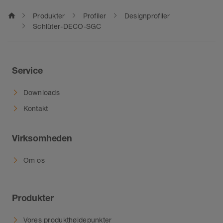
home
Produkter
Profiler
Designprofiler
Schlüter-DECO-SGC
Service
Downloads
Kontakt
Virksomheden
Om os
Produkter
Vores produkthøjdepunkter