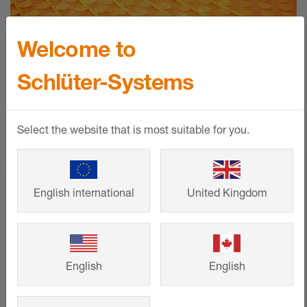
Welcome to
Schlüter-Systems
Verwarmingscircuitcalculator
Select the website that is most suitable for you.
voor BEKOTEC-THERM
Bereken snel en eenvoudig het vereiste
materiaal voor uw vloerverwarming van
English international
United Kingdom
Schlüter-Systems!
MEER WEERGEVEN
English
English