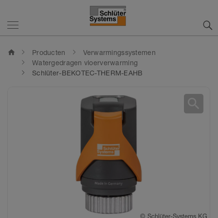
home
Producten
Verwarmingssystemen
Watergedragen vloerverwarming
Schlüter-BEKOTEC-THERM-EAHB
search
©
©
Schlüter-Systems KG
Schlüter-Systems KG