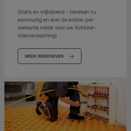
Gratis en vrijblijvend – bereken nu
Schlüter-BEKOTEC /-BEKOTEC-THERM -
eenvoudig en snel de kosten per
Energiezuinig. Comfortabel. Betrouwbaar.
vierkante meter voor uw Schlüter-
Brochure - © Schlueter-Systems
PDF – 13,68 MB
vloerverwarming!
Schlüter-BEKOTEC-THERM - De
MEER WEERGEVEN
klimaatregelende tegelvloer | Technisch
handboek
Technisch handboek - © Schlüter-Systems
PDF – 14,64 MB
Schlüter-BEKOTEC systeem -
Inbouwhandleiding voor het
Installatie-instructie - © Schlueter-Systems
PDF – 1,15 MB