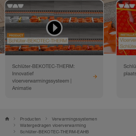
Bekijk
video's
Schlüter-BEKOTEC-THERM:
Schl
Innovatief
plaat
vloerverwarmingssysteem |
Animatie
home
Producten
Verwarmingssystemen
Watergedragen vloerverwarming
Schlüter-BEKOTEC-THERM-EAHB