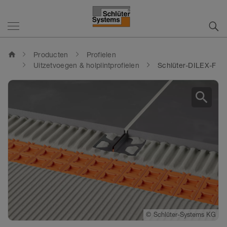
home
Producten
Profielen
Uitzetvoegen & holplintprofielen
Schlüter-DILEX-F
search
©
©
©
©
©
Schlüter-Systems KG
Schlüter-Systems KG
Schlüter-Systems KG
Schlüter-Systems KG
Schlüter-Systems KG
©
©
Schlüter-Systems KG
Schlüter-Systems KG