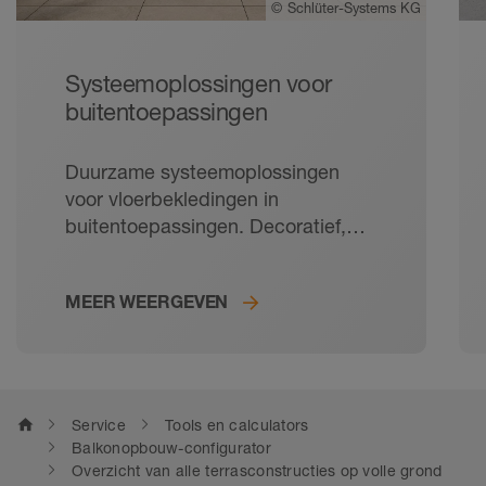
©
Schlüter-Systems KG
Systeemoplossingen voor
buitentoepassingen
Duurzame systeemoplossingen
voor vloerbekledingen in
buitentoepassingen. Decoratief,
onderhoudsvriendelijk en robuust:
tegels zijn de ideale vloerbekleding
MEER WEERGEVEN
voor balkons en terrassen. Met de
doordachte bekledingsopbouw
zorgt Schlüter-Systems ook
buitenshuis voor een lange
levensduur van de tegels. Van
home
Service
Tools en calculators
contactafdichting tot randprofielen
Balkonopbouw-configurator
en afwateringsgoot – bij onze
Overzicht van alle terrasconstructies op volle grond