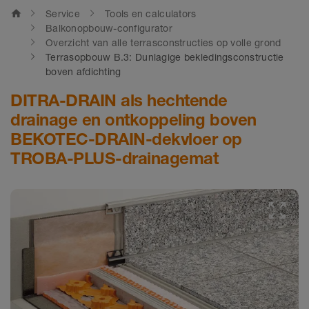
home
Service
Tools en calculators
Balkonopbouw-configurator
Overzicht van alle terrasconstructies op volle grond
Terrasopbouw B.3: Dunlagige bekledingsconstructie
boven afdichting
DITRA-DRAIN als hechtende
drainage en ontkoppeling boven
BEKOTEC-DRAIN-dekvloer op
TROBA-PLUS-drainagemat