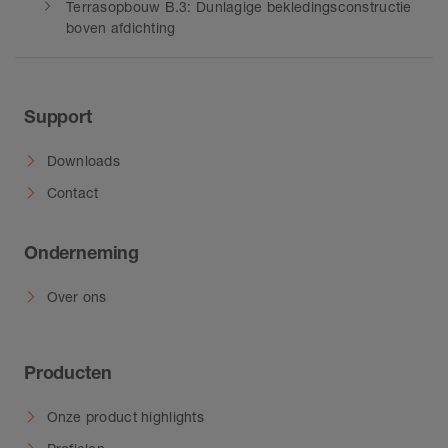
Terrasopbouw B.3: Dunlagige bekledingsconstructie
systeemoplossingen voor balkons
boven afdichting
en terrassen past alles bij elkaar.
Voor nieuwbouw- en renovatie.
Support
Downloads
Contact
Onderneming
Over ons
Producten
Onze product highlights