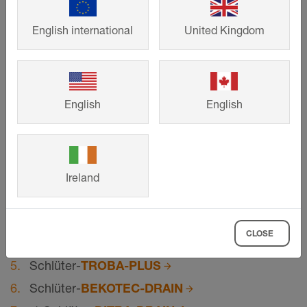
English international
United Kingdom
English
English
©
Schlueter-Systems
Doorsnedetekening van de deuraansluiting voor terrasopbouw B.3 met
DITRA-DRAIN als hechtende drainage en ontkoppeling boven
BEKOTEC-DRAIN-dekvloer op TROBA-PLUS-drainagemat
Ireland
Betonplaat
Dekvloer met afschot (1,5–2%)
CLOSE
Afdichtingslaag volgens DIN 18531
Schlüter-
TROBA-PLUS
Schlüter-
BEKOTEC-DRAIN