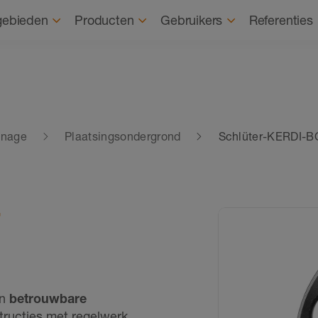
Over ons
D
gebieden
Producten
Gebruikers
Referenties
inage
Plaatsingsondergrond
Schlüter-KERDI-
T
en
betrouwbare
ucties met regelwerk.