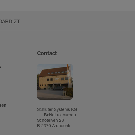
BOARD-ZT
Contact
s
tsen
Schlüter-Systems KG
BeNeLux bureau
Schotelven 28
B-2370 Arendonk