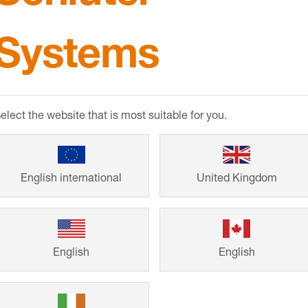
Systems
Referenti
elect the website that is most suitable for you.
Van eengezinswon
English international
United Kingdom
intelligente opl
garant voor een 
Laat de voltooid
English
English
onze klanten u i
project te realise