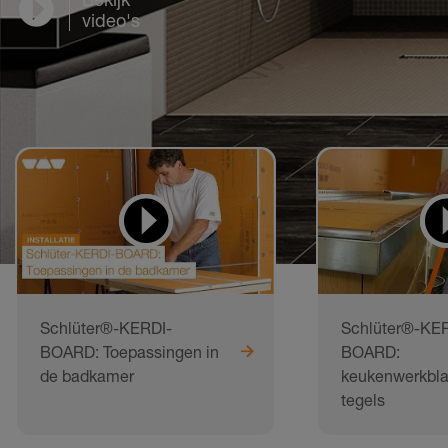
video's
Schlüter®-KERDI-
Schlüter®-KER
BOARD: Toepassingen in
BOARD:
de badkamer
keukenwerkbl
tegels