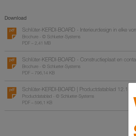
Download
Schlüter-KERDI-BOARD - Interieurdesign in elke vo
Brochure - © Schlueter-Systems
PDF – 2,41 MB
Schlüter-KERDI-BOARD - Constructieplaat en contac
Brochure - © Schlueter-Systems
PDF – 796,14 KB
Schlüter-KERDI-BOARD | Productdatablad 12.1
Productdatablad - © Schlueter-Systems
PDF – 596,1 KB