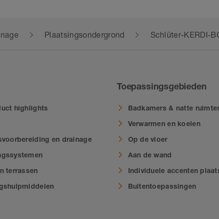
inage
Plaatsingsondergrond
Schlüter-KERDI-
Toepassingsgebieden
uct highlights
Badkamers & natte ruimte
Verwarmen en koelen
svoorbereiding en drainage
Op de vloer
ngssystemen
Aan de wand
n terrassen
Individuele accenten plaa
ngshulpmiddelen
Buitentoepassingen