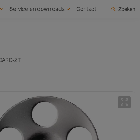
uurzaamheid
Nieuws
Land / taal selecteren
Service en downloads
Contact
Zoeken
BOARD-ZT
zoom_out_map