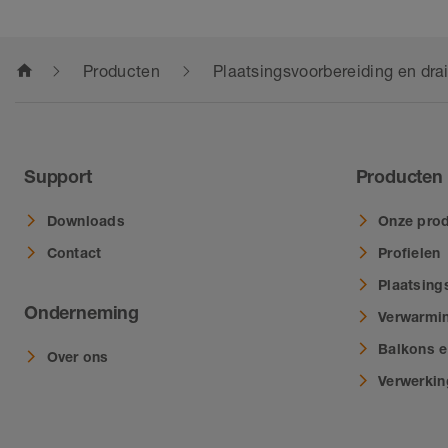
home
Producten
Plaatsingsvoorbereiding en dra
Support
Producten
Downloads
Onze prod
Contact
Profielen
Plaatsing
Onderneming
Verwarmi
Balkons e
Over ons
Verwerki