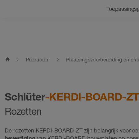
Navigatie
Toepassings
home
Producten
Plaatsingsvoorbereiding en dra
Schlüter
-KERDI-BOARD-Z
Rozetten
De rozetten KERDI-BOARD-ZT zijn belangrijk voor e
bevestiging
van KERDI-BOARD bouwplaten op constr