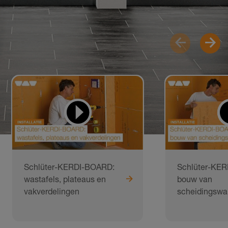
Schlüter-KERDI-BOARD:
Schlüter-KE
wastafels, plateaus en
bouw van
vakverdelingen
scheidingsw