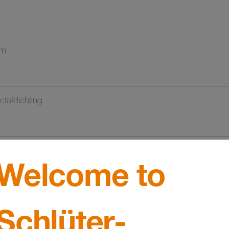
rm
tafdichting
Welcome to
Schlüter-