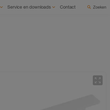
uurzaamheid
Nieuws
Land / taal selecteren
Service en downloads
Contact
Zoeken
zoom_out_map