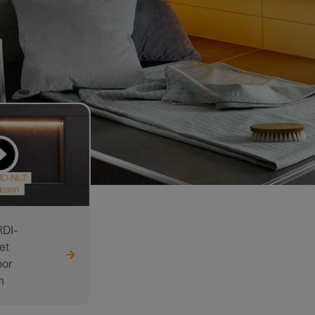
DI-
et
oor
n