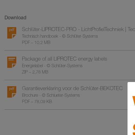
Download
Schlüter-LIPROTEC-PRO - LichtProfielTechniek | T
Technisch handboek - © Schlüter-Systems
PDF – 10,2 MB
Package of all LIPROTEC energy labels
Energielabel - © Schlüter-Systems
ZIP – 2,78 MB
Garantieverklaring voor de Schlüter-BEKOTEC
Brochure - © Schlueter-Systems
PDF – 78,09 KB