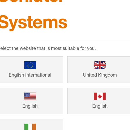
Systems
Referenti
elect the website that is most suitable for you.
Van eengezinswon
English international
United Kingdom
intelligente opl
garant voor een 
Laat de voltooid
English
English
onze klanten u i
project te realise