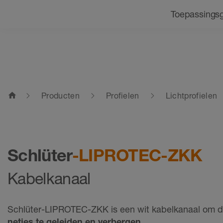
Navigatie
Toepassings
home
Producten
Profielen
Lichtprofielen
Schlüter
-LIPROTEC-ZKK
Kabelkanaal
Schlüter-LIPROTEC-ZKK is een wit kabelkanaal om 
netjes te geleiden en verbergen
.