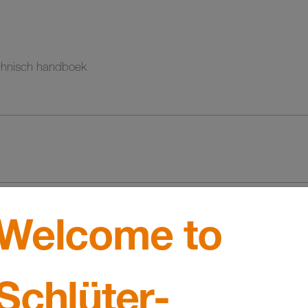
echnisch handboek
Welcome to
Schlüter-