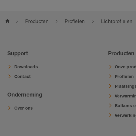
home
Producten
Profielen
Lichtprofielen
Support
Producten
Downloads
Onze prod
Contact
Profielen
Plaatsing
Onderneming
Verwarmi
Balkons e
Over ons
Verwerki