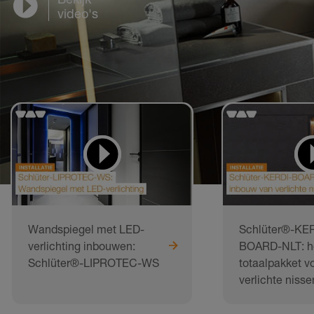
video's
Wandspiegel met LED-
Schlüter®-KER
verlichting inbouwen:
BOARD-NLT: h
Schlüter®-LIPROTEC-WS
totaalpakket v
verlichte nisse