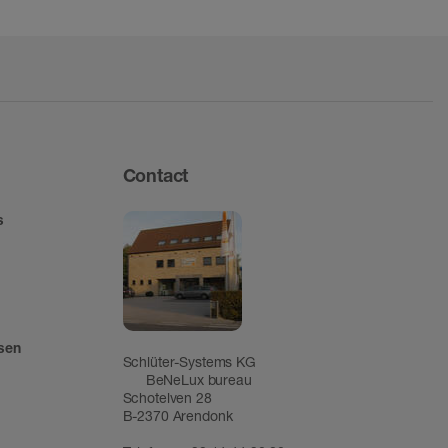
Contact
s
tsen
Schlüter-Systems KG
BeNeLux bureau
Schotelven 28
B-2370 Arendonk