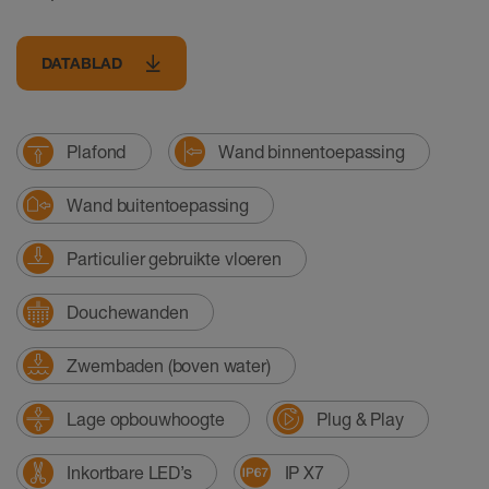
DATABLAD
Plafond
Wand binnentoepassing
Wand buitentoepassing
Particulier gebruikte vloeren
Douchewanden
Zwembaden (boven water)
Lage opbouwhoogte
Plug & Play
Inkortbare LED’s
IP X7