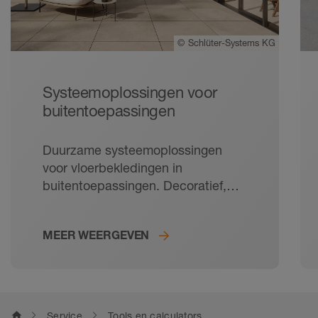
©
Schlüter-Systems KG
Systeemoplossingen voor
buitentoepassingen
Duurzame systeemoplossingen
voor vloerbekledingen in
buitentoepassingen. Decoratief,
onderhoudsvriendelijk en robuust:
tegels zijn de ideale vloerbekleding
MEER WEERGEVEN
voor balkons en terrassen. Met de
doordachte bekledingsopbouw
zorgt Schlüter-Systems ook
buitenshuis voor een lange
levensduur van de tegels. Van
home
Service
Tools en calculators