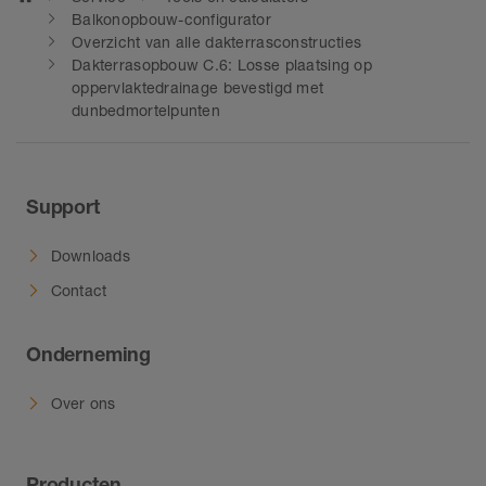
contactafdichting tot randprofielen
Balkonopbouw-configurator
en afwateringsgoot – bij onze
Overzicht van alle dakterrasconstructies
Dakterrasopbouw C.6: Losse plaatsing op
systeemoplossingen voor balkons
oppervlaktedrainage bevestigd met
en terrassen past alles bij elkaar.
dunbedmortelpunten
Voor nieuwbouw- en renovatie.
Support
Downloads
Contact
Onderneming
Over ons
Producten