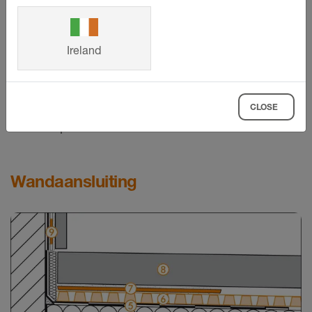
Schlüter-
BARA-RWL
Drainageopeningen vrijhouden
Ireland
Schlüter-
BARA-RTK
Schlüter-
BARIN
Schlüter-
BARA-RT
CLOSE
Randplaat
Wandaansluiting