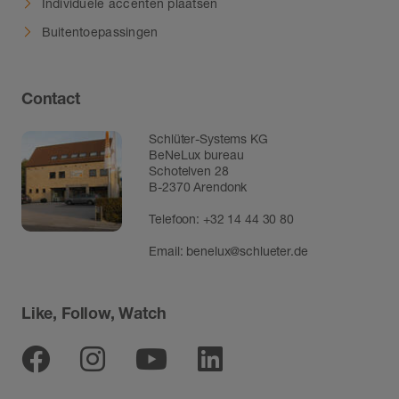
Individuele accenten plaatsen
Buitentoepassingen
Contact
Schlüter-Systems KG
BeNeLux bureau
Schotelven 28
B-2370 Arendonk
Telefoon:
+32 14 44 30 80
Email:
benelux@schlueter.de
Like, Follow, Watch
Facebook
Instagram
Youtube
Linkedin