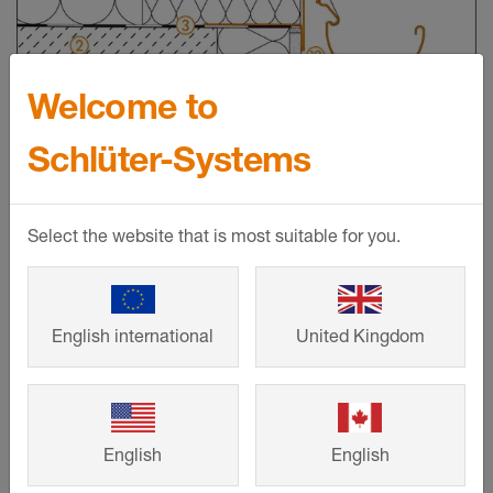
Welcome to
©
Schlueter-Systems
Schlüter-Systems
Doorsnedetekening van het randdetail 4 voor dakterrasopbouw C.6
Losse plaatsing op TROBA-PLUS 8G
Betonplaat
Select the website that is most suitable for you.
Dekvloer met afschot (1,5–2%)
Dampscherm volgens DIN 18531
English international
United Kingdom
Isolatie
Bouwplaatsafdichting conform DIN 18531
Schlüter-
TROBA-PLUS 8G
Schlüter-
TROBA-STELZ-DR
English
English
Grootformaat zelfdragende platen