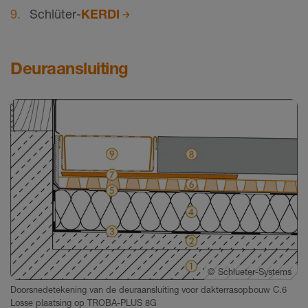
Schlüter-
KERDI
Deuraansluiting
©
Schlueter-Systems
Doorsnedetekening van de deuraansluiting voor dakterrasopbouw C.6
Losse plaatsing op TROBA-PLUS 8G