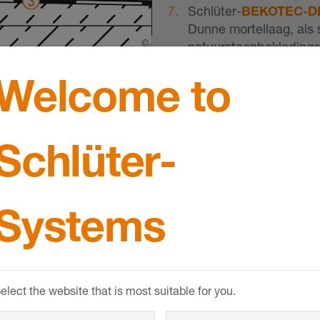
Schlüter-
BEKOTEC-D
Dunne mortellaag, als 
©
Schlueter-Systems
natuursteenbekledingen
mortelbed van cementm
tructie in mortelbed boven
Welcome to
waterdoorlaatbaarhei
Keramische tegels of 
Plaatsing nat in nat op
Schlüter-
Systems
Randdetail 2
elect the website that is most suitable for you.