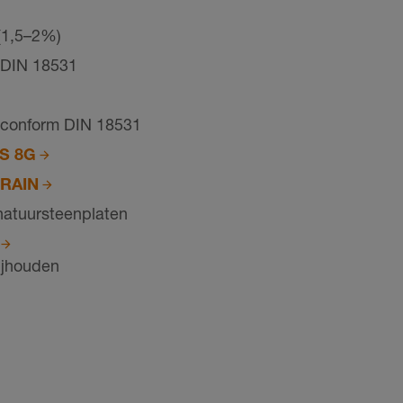
(1,5–2%)
 DIN 18531
 conform DIN 18531
S 8G
RAIN
natuursteenplaten
ijhouden