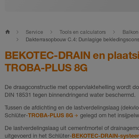
home
Service
Tools en calculators
Balkon
Dakterrasopbouw C.4: Dunlagige bekledingsconst
BEKOTEC-DRAIN en plaatsi
TROBA-PLUS 8G
De draagconstructie met oppervlaktehelling wordt do
DIN 18531 tegen binnendringend water beschermd.
Tussen de afdichting en de lastverdelingslaag (dekvl
Schlüter-
TROBA-PLUS 8G
gelegd om het insijpelw
De lastverdelingslaag uit cementmortel of drainagemo
uitgevoerd in het Schlüter-
BEKOTEC-DRAIN-systee