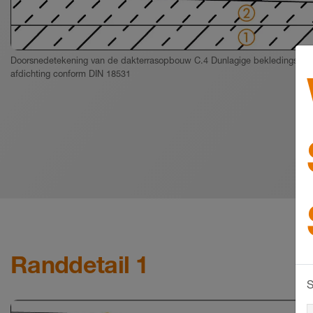
Doorsnedetekening van de dakterrasopbouw C.4 Dunlagige bekledingscons
afdichting conform DIN 18531
Randdetail 1
S