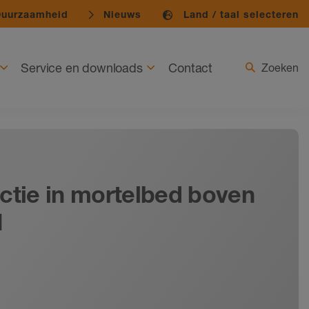
uurzaamheid
Nieuws
Land / taal selecteren
Service en downloads
Contact
Zoeken
ctie in mortelbed boven
1