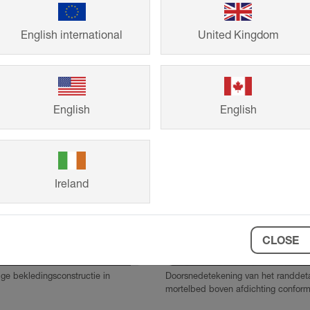
English international
United Kingdom
English
English
Ireland
CLOSE
©
Schlueter-Systems
ge bekledingsconstructie in
Doorsnedetekening van het randdeta
mortelbed boven afdichting confor