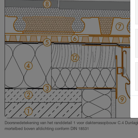
Doorsnedetekening van het randdetail 1 voor dakterrasopbouw C.4 Dunlagi
mortelbed boven afdichting conform DIN 18531