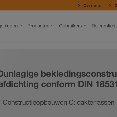
Over ons
D
gebieden
Producten
Gebruikers
Referenties
unlagige bekledingsconstru
afdichting conform DIN 1853
Constructieopbouwen C: dakterrassen