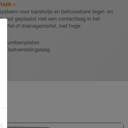
RAIN
systeem voor barstvrije en betrouwbare tegel- en
, nat geplaatst met een contactlaag in het
ortel of drainagemortel, met hoge
d
natuursteenplaten
 de lastverdelingslaag