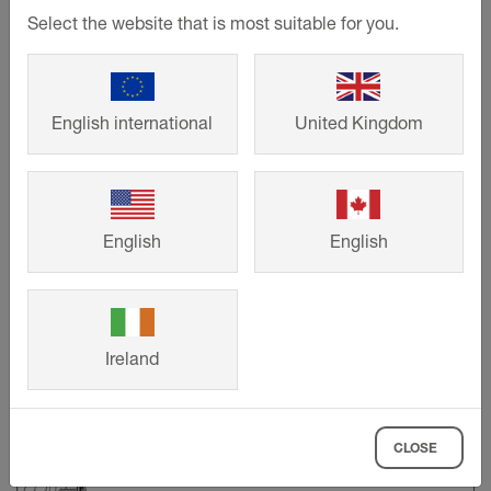
Select the website that is most suitable for you.
Dekvloer met afschot (1,5–2%)
Afdichtingslaag volgens DIN 18531
Schlüter-
TROBA-PLUS 8G
English international
United Kingdom
Schlüter-
TROBA-STELZ-MR
Grootformaat zelfdragende plaatelementen
Schlüter-
KERDI
English
English
Deuraansluiting
Ireland
CLOSE