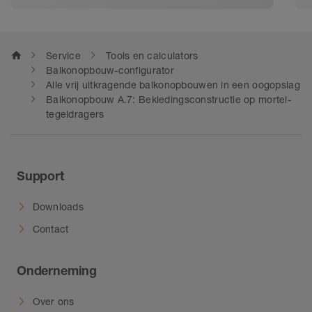
zorgt Schlüter-Systems ook
buitenshuis voor een lange
levensduur van de tegels. Van
home
Service
Tools en calculators
contactafdichting tot randprofielen
Balkonopbouw-configurator
en afwateringsgoot – bij onze
Alle vrij uitkragende balkonopbouwen in een oogopslag
Balkonopbouw A.7: Bekledingsconstructie op mortel-
systeemoplossingen voor balkons
tegeldragers
en terrassen past alles bij elkaar.
Voor nieuwbouw- en renovatie.
Support
Downloads
Contact
Onderneming
Over ons