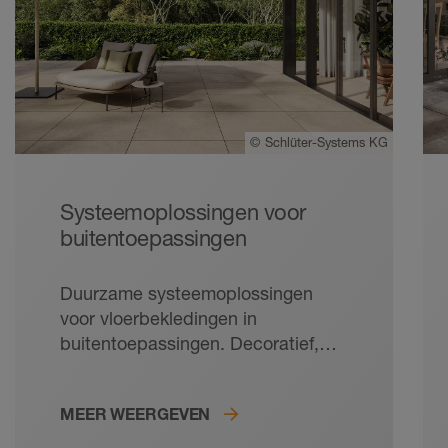
©
Schlüter-Systems KG
Systeemoplossingen voor
buitentoepassingen
Duurzame systeemoplossingen
voor vloerbekledingen in
buitentoepassingen. Decoratief,
onderhoudsvriendelijk en robuust:
tegels zijn de ideale vloerbekleding
MEER WEERGEVEN
voor balkons en terrassen. Met de
doordachte bekledingsopbouw