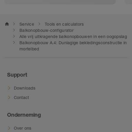
zorgt Schlüter-Systems ook
buitenshuis voor een lange
levensduur van de tegels. Van
home
Service
Tools en calculators
contactafdichting tot randprofielen
Balkonopbouw-configurator
en afwateringsgoot – bij onze
Alle vrij uitkragende balkonopbouwen in een oogopslag
Balkonopbouw A.4: Dunlagige bekledingsconstructie in
systeemoplossingen voor balkons
mortelbed
en terrassen past alles bij elkaar.
Voor nieuwbouw- en renovatie.
Support
Downloads
Contact
Onderneming
Over ons