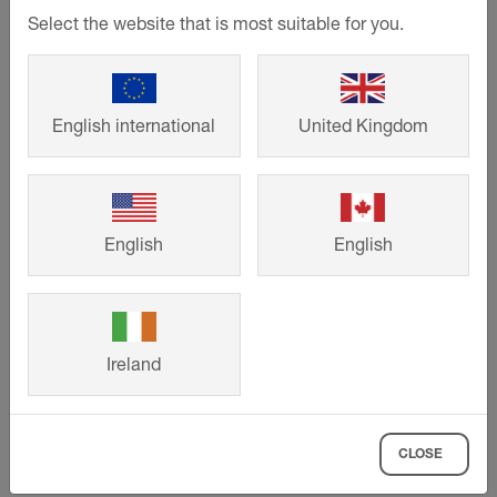
Select the website that is most suitable for you.
English international
United Kingdom
©
Schlueter-Systems
Doorsnedetekening van de deuraansluiting voor balkonopbouw A.4
Dunlagige bekledingsconstructie in mortelbed boven afdichting volgens
DIN 18531
English
English
Uitkragende betonplaat
Dekvloer met afschot (1,5–2%)
Afdichtingslaag volgens DIN 18531
Ireland
Schlüter-
TROBA-PLUS 8G
Schlüter-
BEKOTEC-DRAIN
Keramische tegels of natuursteenplaten
CLOSE
Schlüter-
TROBA-LINE-TL