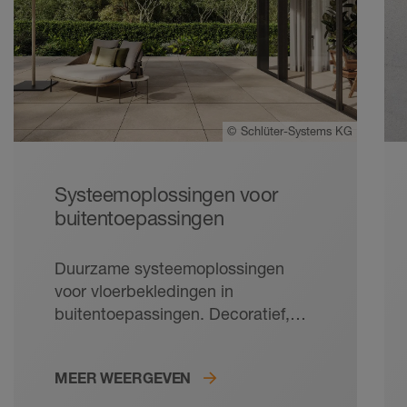
©
Schlüter-Systems KG
Systeemoplossingen voor
buitentoepassingen
Duurzame systeemoplossingen
voor vloerbekledingen in
buitentoepassingen. Decoratief,
onderhoudsvriendelijk en robuust:
tegels zijn de ideale vloerbekleding
MEER WEERGEVEN
voor balkons en terrassen. Met de
doordachte bekledingsopbouw