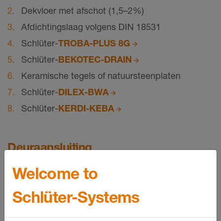
Dekvloer met afschot (1,5–2%)
Afdichtingslaag volgens DIN 18531
Schlüter-
TROBA-PLUS 8G
Schlüter-
BEKOTEC-DRAIN
Keramische tegels of natuursteenplaten
Schlüter-
DILEX-BWA
Schlüter-
KERDI-KEBA
Deuraansluiting
Welcome to
Schlüter-Systems