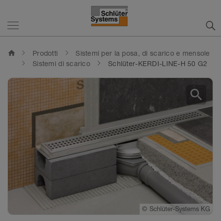
home
Prodotti
Sistemi per la posa, di scarico e mensole
Sistemi di scarico
Schlüter-KERDI-LINE-H 50 G2
search
©
Schlüter-Systems KG
©
Schlüter-Systems KG
©
Schlüter-Systems KG