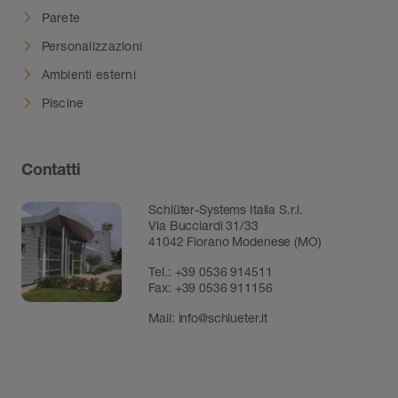
dilatazione DILEX-KS sono disponibili gli inserti
Parete
DILEX-KS/K in diversi colori.
Personalizzazioni
Ambienti esterni
Piscine
Contatti
Schlüter-Systems Italia S.r.l.
Via Bucciardi 31/33
41042 Fiorano Modenese (MO)
Tel.:
+39 0536 914511
Fax:
+39 0536 911156
Mail:
info@schlueter.it