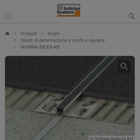
home
Prodotti
Profili
Giunti di deformazione e profili a sguscia
Schlüter-DILEX-KS
search
©
Schlüter-Systems KG