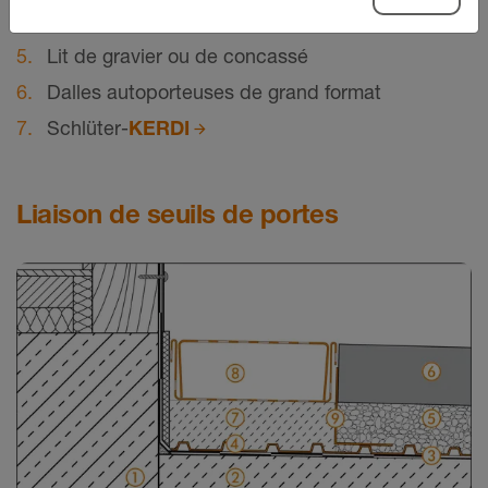
Schlüter-
TROBA
Lit de gravier ou de concassé
Dalles autoporteuses de grand format
Schlüter-
KERDI
Liaison de seuils de portes