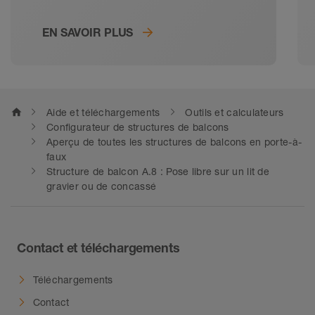
balcons et terrasses. Schlüter-
EN SAVOIR PLUS
Systems assure la pérennité des
carreaux également en extérieur
grâce à ses systèmes complets.
De la protection à l’eau aux
systèmes d'évacuation en passant
home
Aide et téléchargements
Outils et calculateurs
par les profilés de rive : Schlüter-
Configurateur de structures de balcons
Systems vous propose des
Aperçu de toutes les structures de balcons en porte-à-
solutions pour les balcons et
faux
Structure de balcon A.8 : Pose libre sur un lit de
terrasses. Pour les bâtiments neufs
gravier ou de concassé
et la rénovation.
Contact et téléchargements
Téléchargements
Contact