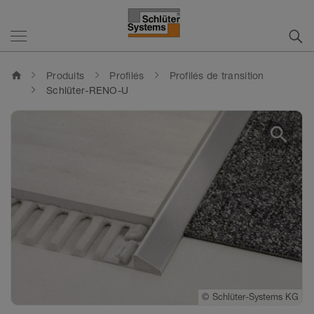
home
Produits
Profilés
Profilés de transition
Schlüter-RENO-U
search
©
Schlüter-Systems KG
©
Schlüter-Systems KG