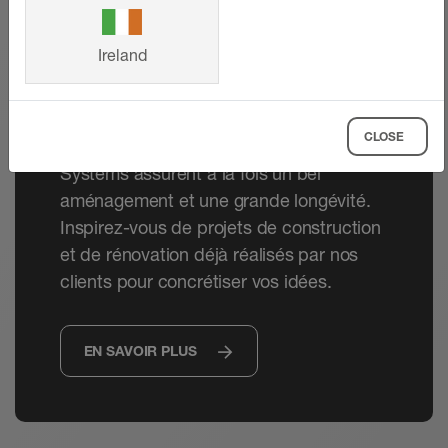
Références
Ireland
Que ce soit dans des maisons ou dans
des grands projets immobiliers, les
CLOSE
solutions innovantes de Schlüter-
Systems assurent à la fois un bel
aménagement et une grande longévité.
Inspirez-vous de projets de construction
et de rénovation déjà réalisés par nos
clients pour concrétiser vos idées.
EN SAVOIR PLUS