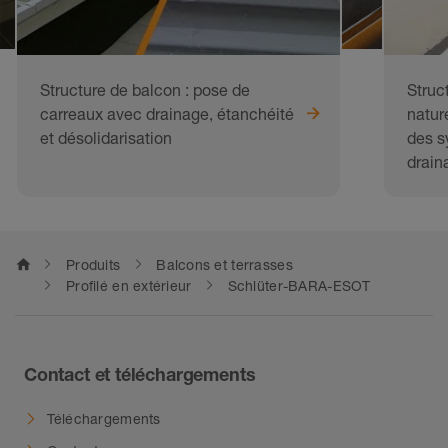
Structure de balcon : pose de
Struc
carreaux avec drainage, étanchéité
natur
et désolidarisation
des s
drain
home
Produits
Balcons et terrasses
Profilé en extérieur
Schlüter-BARA-ESOT
Contact et téléchargements
Téléchargements