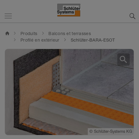
home
Produits
Balcons et terrasses
Profilé en extérieur
Schlüter-BARA-ESOT
search
©
Schlüter-Systems KG
©
Schlüter-Systems KG