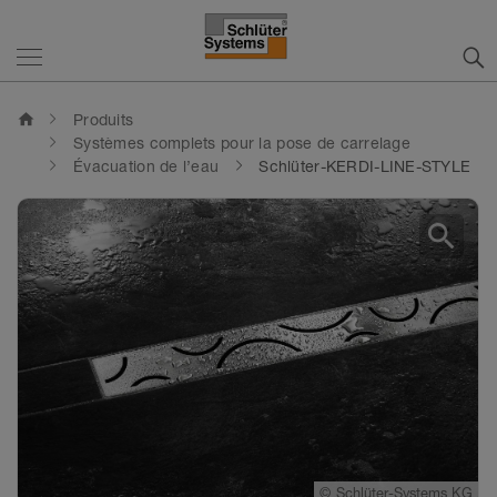
home
Produits
Systèmes complets pour la pose de carrelage
Évacuation de l’eau
Schlüter-KERDI-LINE-STYLE
search
©
Schlüter-Systems KG
©
©
©
Schlüter-Systems KG
Schlüter-Systems KG
Schlüter-Systems KG