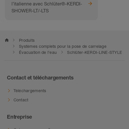
revêtement est résistant aux UV et aux
l’italienne avec Schlüter®-KERDI-
intempéries et sa couleur est stable. Les
SHOWER-LT/-LTS
surfaces apparentes doivent être protégées
contre les risques d'abrasion ou de rayures.
home
Produits
Systèmes complets pour la pose de carrelage
Évacuation de l’eau
Schlüter-KERDI-LINE-STYLE
Contact et téléchargements
Téléchargements
Contact
Entreprise