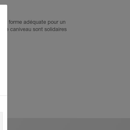
e de forme adéquate pour un
 de caniveau sont solidaires
 niveau du sol que des murs.
T sans câble ou avec les
lüter-KERDI-FIX, des