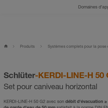
Navigation
Domaines d’app
home
Produits
Systèmes complets pour la pose 
Schlüter
-KERDI-LINE-H 50
Set pour caniveau horizontal
KERDI-LINE-H 50 G2 avec son
débit d'évacuation ≥ 
de garde d'eau de 50 mm
satisfait à la norme DIN EN