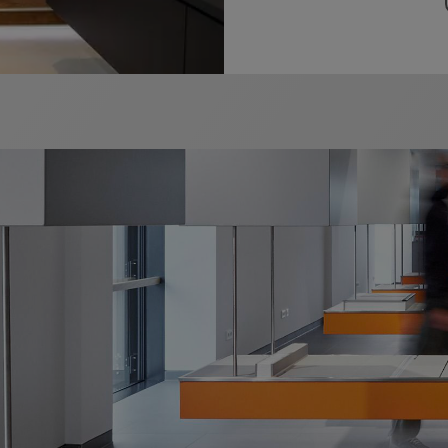
œuvre de manière durable et, le cas échéant, contrecarr
r KERDI-LINE-F/-VS/-VOS).
t KERDI-LINE-F nécessite la réalisation d'une chape a
TRA (voir fiche produit 6.1) ou DITRA-HEAT sans câble.
he produit 14.1) permettent de réaliser facilement les l
 le sol ou les murs. L'étanchéité des murs adjacents d
r-KERDI-BOARD (voir fiche produit 12.1).
 DIN 4109, VDI 4100, ÖNORM B 8115-2 et SIA 181, les d
tions testées avec KERDI-LINE-H 40 et -H 50, aux exig
isation. Pour plus d'informations, veuillez consulter la b