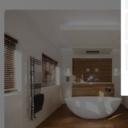
Nota :
les caniveaux et cadres Schlüter-KERDI-LINE doi
interdite au niveau des caniveaux, cadres et grilles.
KERDI-LINE satisfait à la norme allemande relative a
Schlüter susmentionnés, d’un agrément technique gé
Pour la classification de résistance à l'humidité d'a
Au regard de la directive ETAG 022 (étanchéité com
technique européen (ETA, European Technical Assessme
label CE.
Les surfaces visibles des cadres ainsi que les grilles 
coloré. Un support à carreler avec cadre permettant d
gamme. Nous proposons également un support à carre
naturelle sans limite d'épaisseur (KERDI-LINE-D).
Schlüter-KERDI-LINE-GTO
est un siphon comprenant 
parties et empêche l'accumulation d'odeurs qui peut 
bains des invités, les résidences secondaires, etc.) 