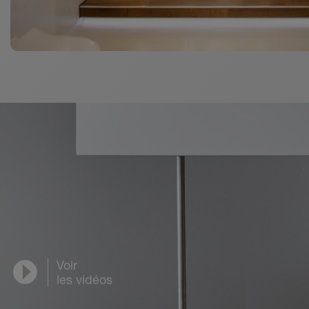
avec clapet anti-retour peut également y être mis en 
dans le système d'écoulement (ne convient pas pou
Remarque :
La mise en œuvre de KERDI-LINE-H 50 G2, -V 50 G2 e
l'eau de la chape doit être réalisée avec Schlüter-DI
Les profilés Schlüter-SHOWERPROFILE-S et -R (voir fic
SHOWERPROFILE-S avec pente assure la transition avec
Schlüter-KERDI (voir fiche produit 8.1) ou de Schlüte
Protection acoustique
Pour le respect des normes de protection acoustique
Schlüter-KERDI-LINE-SR satisfont, dans les configura
choc, aux bruits des installations et aux bruits d’util
Voir
LINE-SR.
les vidéos