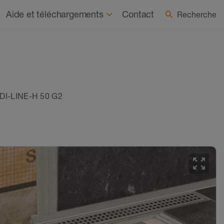
ité
À la une
Sélectionner le pays / la langue
Aide et téléchargements
Contact
Recherche
DI-LINE-H 50 G2
zoom_out_map