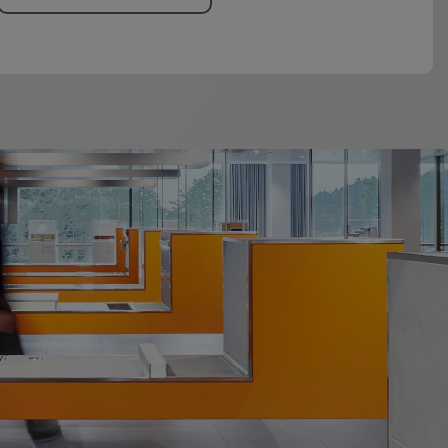
er une aération insuffisante
vec pente. La protection à
iaisons sol/murs. Le profilé
oit être réalisée à l'aide de
alles d’isolation phonique
ences relatives aux bruits de
ase de planification KERDI-