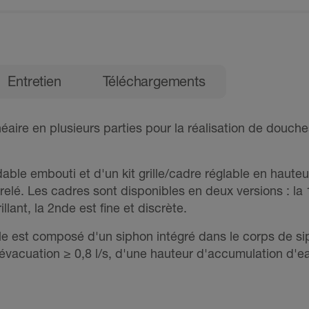
produits
Entretien
Téléchargements
ire en plusieurs parties pour la réalisation de douches
ble embouti et d'un kit grille/cadre réglable en hauteur
rrelé. Les cadres sont disponibles en deux versions : la 
llant, la 2nde est fine et discrète.
le est composé d'un siphon intégré dans le corps de sip
vacuation ≥ 0,8 l/s, d'une hauteur d'accumulation d'e