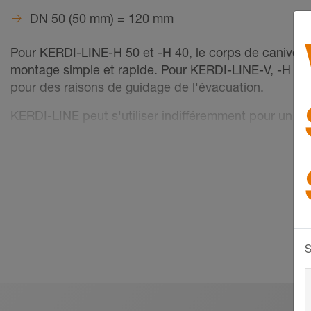
DN 50 (50 mm) = 120 mm
Pour KERDI-LINE-H 50 et -H 40, le corps de caniveau
montage simple et rapide. Pour KERDI-LINE-V, -H 50 
pour des raisons de guidage de l'évacuation.
KERDI-LINE peut s'utiliser indifféremment pour un mo
Longueur du caniveau KERDI-LINE-H, -H 50 G2 et -V,
de 50 cm à 180 cm (VOS = excentré de 70 à 120 
La périphérie du caniveau est recouverte d’une colle
Elle assure le raccordement du corps de caniveau en 
S
Vous réaliserez ainsi, en combinaison avec les natt
panneaux Schlüter-KERDI-BOARD ainsi qu'avec les 
systèmes d'étanchéité composite certifiés avec cani