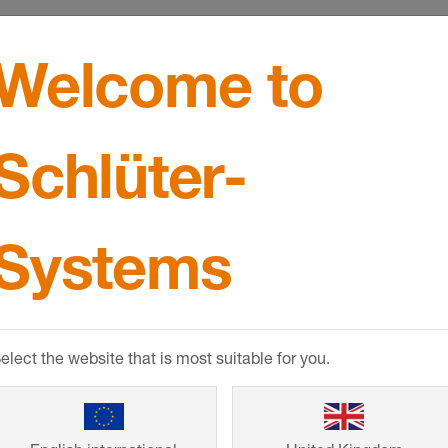
Welcome to
 est inséré dans le support de caniveau en polystyrèn
G2 et KERDI-LINE-F, le corps de caniveau et le support
Schlüter-
ntage au centre de la douche ou le long d’un mur.
 -VS, -V 50 G2 :
Systems
EN SAVOIR PLUS
cm), par tranches de 10 cm
rette KERDI collée en usine.
acier inoxydable V4A à l’étanchéité composite, tant au
elect the website that is most suitable for you.
es Schlüter-KERDI, Schlüter-DITRA, Schlüter-DITRA-HEA
colles correspondantes Schlüter-KERDI-COLL-L ou Sch
veau.