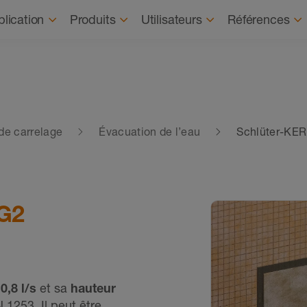
À propos
Durabil
lication
Produits
Utilisateurs
Références
de carrelage
Évacuation de l’eau
Schlüter-KER
 G2
0,8 l/s
et sa
hauteur
 1253. Il peut être