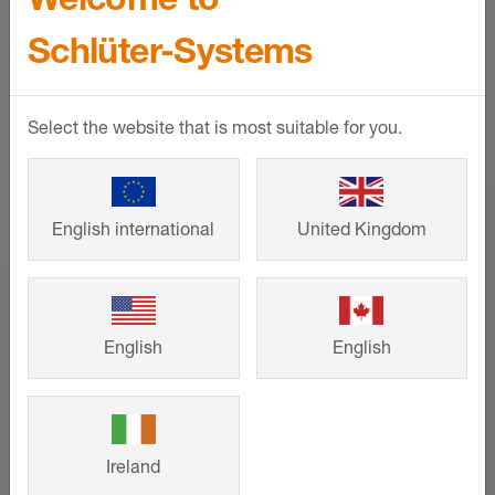
Schlüter-Systems
Select the website that is most suitable for you.
English international
United Kingdom
Schlüter-DITRA-HEAT-E
Sıcak ayaklar garanti: Zemin ve duvarlar
için elektrikli ısıtma sistemi Schlüter-
English
English
DITRA-HEAT-E hassas bir zaman
kontrolü ve hızlı bir ısınma sağlıyor.
DAHA FAZLASINI GÖSTER
Ireland