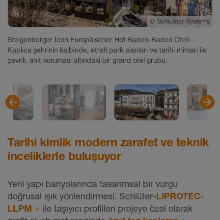
©
©
©
©
©
©
Schlueter-Systems
Schlueter-Systems
Schlueter-Systems
Schlueter-Systems
Schlueter-Systems
Schlueter-Systems
Steigenberger Icon Europäischer Hof Baden-Baden Oteli –
Kaplıca şehrinin kalbinde, etrafı park alanları ve tarihi mimari ile
çevrili, anıt koruması altındaki bir grand otel grubu.
Tarihi kimlik modern zarafet ve teknik
inceliklerle buluşuyor
Yeni yapı banyolarında tasarımsal bir vurgu
doğrusal ışık yönlendirmesi. Schlüter-
LIPROTEC-
LLPM
ile taşıyıcı profilleri projeye özel olarak