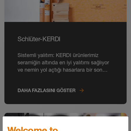
Schlüter-KERDI
Sistemli yalıtım: KERDI ürünlerimiz
seramiğin altında en iyi yalıtımı sağlıyor
ve nemin yol açtığı hasarlara bir son
veriyor.
DAHA FAZLASINI GÖSTER
Welcome to