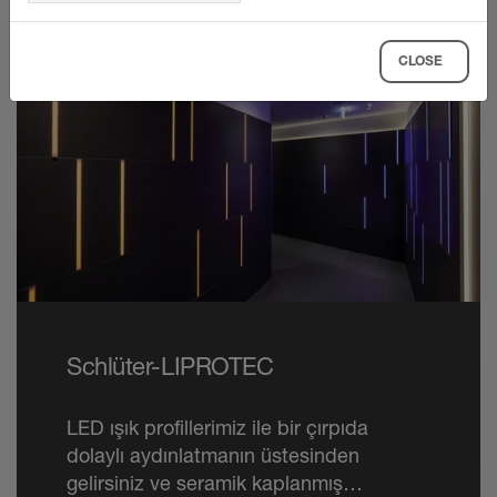
CLOSE
Schlüter-LIPROTEC
LED ışık profillerimiz ile bir çırpıda
dolaylı aydınlatmanın üstesinden
gelirsiniz ve seramik kaplanmış