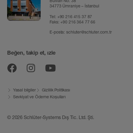
Bulvarı No: 38
34773 Ümraniye – İstanbul
Tel:
+90 216 415 37 87
Faks: +90 216 364 77 66
E-posta:
schluter@schluter.com.tr
Beğen, takip et, ızle
Facebook
Instagram
YouTube
Yasal bilgiler
Gizlilik Politikası
Sevkiyat ve Ödeme Koșulları
© 2026 Schlüter-Systems Dış Tic. Ltd. Şti.