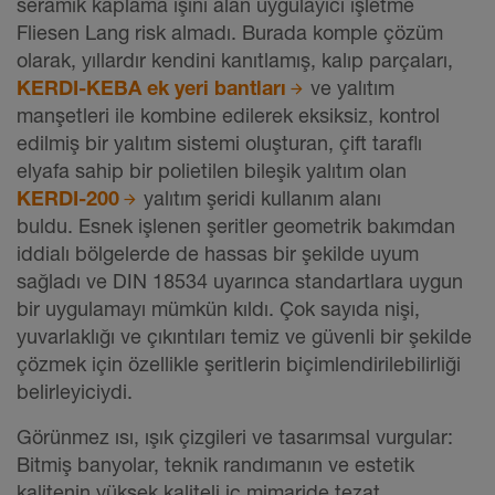
seramik kaplama işini alan uygulayıcı işletme
Fliesen Lang risk almadı. Burada komple çözüm
olarak, yıllardır kendini kanıtlamış, kalıp parçaları,
KERDI-KEBA ek yeri bantları
ve yalıtım
manşetleri ile kombine edilerek eksiksiz, kontrol
edilmiş bir yalıtım sistemi oluşturan, çift taraflı
elyafa sahip bir polietilen bileşik yalıtım olan
KERDI-200
yalıtım şeridi kullanım alanı
buldu. Esnek işlenen şeritler geometrik bakımdan
iddialı bölgelerde de hassas bir şekilde uyum
sağladı ve DIN 18534 uyarınca standartlara uygun
bir uygulamayı mümkün kıldı. Çok sayıda nişi,
yuvarlaklığı ve çıkıntıları temiz ve güvenli bir şekilde
çözmek için özellikle şeritlerin biçimlendirilebilirliği
belirleyiciydi.
Görünmez ısı, ışık çizgileri ve tasarımsal vurgular:
Bitmiş banyolar, teknik randımanın ve estetik
kalitenin yüksek kaliteli iç mimaride tezat