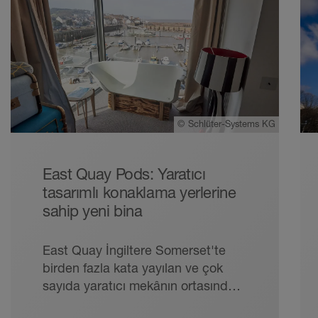
©
Schlüter-Systems KG
East Quay Pods: Yaratıcı
tasarımlı konaklama yerlerine
sahip yeni bina
East Quay İngiltere Somerset'te
birden fazla kata yayılan ve çok
sayıda yaratıcı mekânın ortasında
beş konut biriminden oluşan