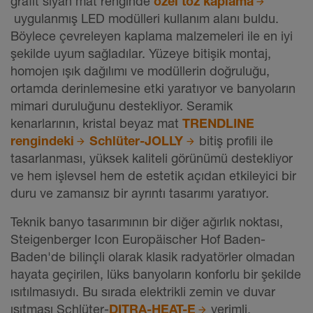
grafit siyah mat renginde
özel toz kaplama
uygulanmış LED modülleri kullanım alanı buldu.
Böylece çevreleyen kaplama malzemeleri ile en iyi
şekilde uyum sağladılar. Yüzeye bitişik montaj,
homojen ışık dağılımı ve modüllerin doğruluğu,
ortamda derinlemesine etki yaratıyor ve banyoların
mimari duruluğunu destekliyor. Seramik
kenarlarının, kristal beyaz mat
TRENDLINE
rengindeki
Schlüter-JOLLY
bitiş profili ile
tasarlanması, yüksek kaliteli görünümü destekliyor
ve hem işlevsel hem de estetik açıdan etkileyici bir
duru ve zamansız bir ayrıntı tasarımı yaratıyor.
Teknik banyo tasarımının bir diğer ağırlık noktası,
Steigenberger Icon Europäischer Hof Baden-
Baden'de bilinçli olarak klasik radyatörler olmadan
hayata geçirilen, lüks banyoların konforlu bir şekilde
ısıtılmasıydı. Bu sırada elektrikli zemin ve duvar
ısıtması Schlüter-
DITRA-HEAT-E
verimli,