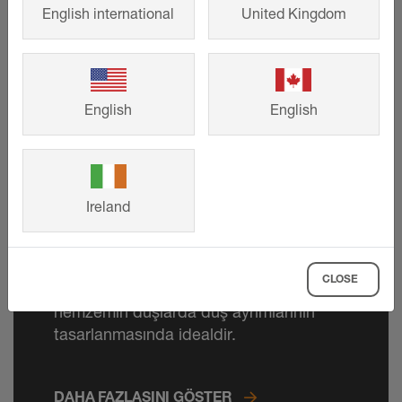
English international
United Kingdom
English
English
Ireland
Schlüter-DECO-SG
CLOSE
Cam öğelerin oturması için özel profil
hemzemin duşlarda duş ayrımlarının
tasarlanmasında idealdir.
DAHA FAZLASINI GÖSTER