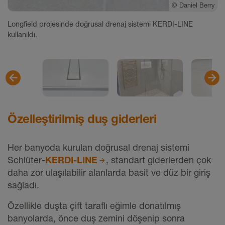
©
©
©
Daniel Berry
Daniel Berry
Daniel Berry
Longfield projesinde doğrusal drenaj sistemi KERDI-LINE
kullanıldı.
Özelleştirilmiş duş giderleri
Her banyoda kurulan doğrusal drenaj sistemi
Schlüter-
KERDI-LINE
, standart giderlerden çok
daha zor ulaşılabilir alanlarda basit ve düz bir giriş
sağladı.
Özellikle duşta çift taraflı eğimle donatılmış
banyolarda, önce duş zemini döşenip sonra