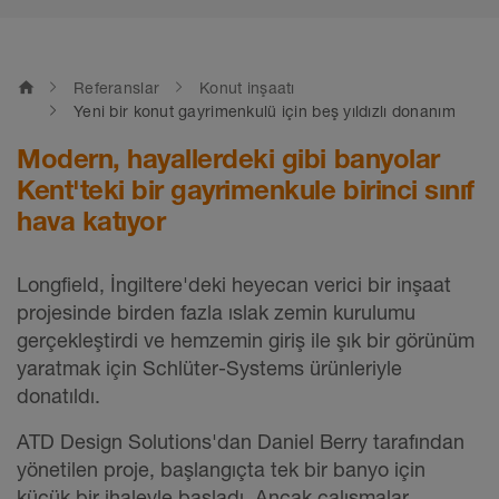
home
Referanslar
Konut inşaatı
Yeni bir konut gayrimenkulü için beş yıldızlı donanım
Modern, hayallerdeki gibi banyolar
Kent'teki bir gayrimenkule birinci sınıf
hava katıyor
Longfield, İngiltere'deki heyecan verici bir inşaat
projesinde birden fazla ıslak zemin kurulumu
gerçekleştirdi ve hemzemin giriş ile şık bir görünüm
yaratmak için Schlüter-Systems ürünleriyle
donatıldı.
ATD Design Solutions'dan Daniel Berry tarafından
yönetilen proje, başlangıçta tek bir banyo için
küçük bir ihaleyle başladı. Ancak çalışmalar