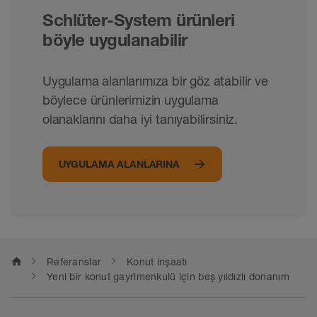
Schlüter-System ürünleri
böyle uygulanabilir
Uygulama alanlarımıza bir göz atabilir ve
böylece ürünlerimizin uygulama
olanaklarını daha iyi tanıyabilirsiniz.
UYGULAMA ALANLARINA
home
Referanslar
Konut inşaatı
Yeni bir konut gayrimenkulü için beş yıldızlı donanım