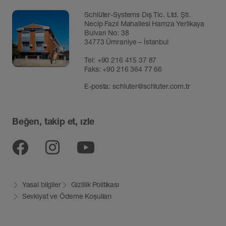
Schlüter-Systems Dış Tic. Ltd. Şti.
Necip Fazıl Mahallesi Hamza Yerlikaya
Bulvarı No: 38
34773 Ümraniye – İstanbul
Tel:
+90 216 415 37 87
Faks: +90 216 364 77 66
E-posta:
schluter@schluter.com.tr
Beğen, takip et, ızle
Facebook
Instagram
YouTube
Yasal bilgiler
Gizlilik Politikası
Sevkiyat ve Ödeme Koșulları