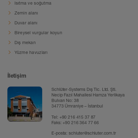
Isıtma ve soğutma
Zemin alanı
Duvar alanı
Bireysel vurgular koyun
Dış mekan
Yüzme havuzları
İletişim
Schlüter-Systems Dış Tic. Ltd. Şti.
Necip Fazıl Mahallesi Hamza Yerlikaya
Bulvarı No: 38
34773 Ümraniye – İstanbul
Tel:
+90 216 415 37 87
Faks: +90 216 364 77 66
E-posta:
schluter@schluter.com.tr