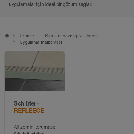
uygulamalar için ideal bir çözüm sağlar.
home
Ürünler
Kurulum hazırlığı ve drenaj
Uygulama malzemesi
Schlüter
-
REFLEECE
Alt zemin koruması:
Sık değiştirilen