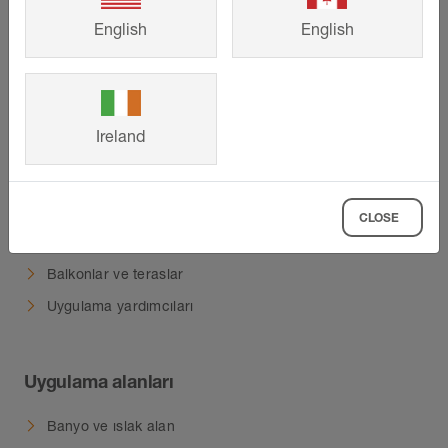
Hakkımızda
English
English
Ürünler
Ireland
Öne çıkan ürün özelliklerimiz
Profiller
Kurulum hazırlığı ve drenaj
CLOSE
Isıtma sistemleri
Balkonlar ve teraslar
Uygulama yardımcıları
Uygulama alanları
Banyo ve ıslak alan