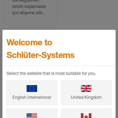
zemin kaplamaları
için döşeme altlığı
olarak geri dönüşük
PET malzemeden
üretilmiş membran
Welcome to
home
Ürünler
Kurulum hazırlığı ve drenaj
Schlüter-Systems
Uygulama malzemesi
Select the website that is most suitable for you.
Hizmet
İndirmeler
English international
United Kingdom
İrtibat
Firma