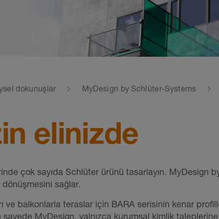
eysel dokunuşlar
MyDesign by Schlüter-Systems
in elinizde
erinde çok sayıda Schlüter ürünü tasarlayın. MyDesign b
e dönüşmesini sağlar.
rı ve balkonlarla teraslar için BARA serisinin kenar profi
u sayede MyDesign, yalnızca kurumsal kimlik taleplerine 