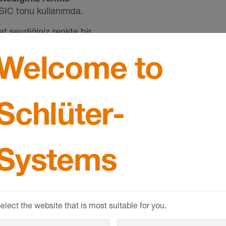
IC tonu kullanımda.
at sevdiğiniz renkte bir
kan: K7 CLASSIC-RAL
Welcome to
an MyDesign renk
 şey vardır. Yine de
da ki uzman
 neyin mümkün olduğunu
Schlüter-
Systems
üter-Systems ile sizin için ka
elect the website that is most suitable for you.