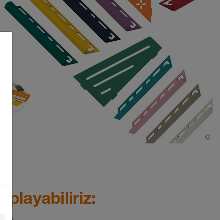
©
Sc
playabiliriz: