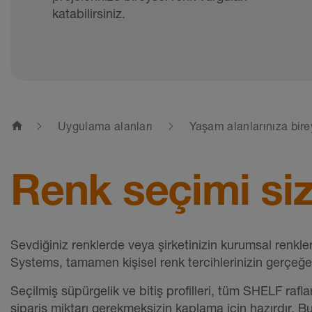
katabilirsiniz.
home
Uygulama alanları
Yaşam alanlarınıza bir
Renk seçimi siz
Sevdiğiniz renklerde veya şirketinizin kurumsal renkl
Systems, tamamen kişisel renk tercihlerinizin gerçeğ
Seçilmiş süpürgelik ve bitiş profilleri, tüm SHELF rafla
sipariş miktarı gerekmeksizin kaplama için hazırdır. B