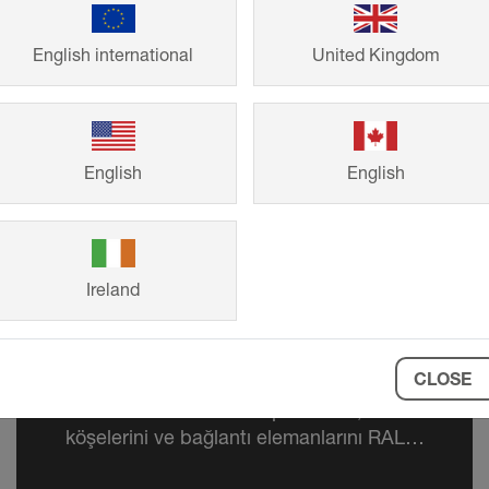
English international
United Kingdom
English
English
Ireland
Schlüter-BARA
CLOSE
Dış mekanda renk vurguları koyun ve
sevilen Schlüter-BARA profillerini,
köşelerini ve bağlantı elemanlarını RAL-
CLASSIC yelpazesinde bireyselleştirin.