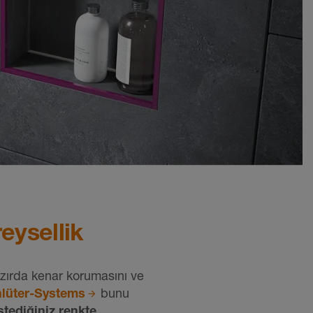
eysellik
azırda kenar korumasını ve
lüter-Systems
bunu
istediğiniz renkte