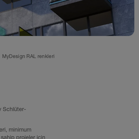
MyDesign RAL renkleri
y Schlüter-
lleri, minimum
sahip projeler için