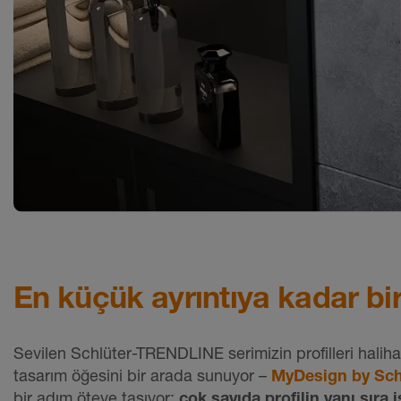
En küçük ayrıntıya kadar bir
Sevilen Schlüter-TRENDLINE serimizin profilleri halih
tasarım öğesini bir arada sunuyor –
MyDesign by Sch
bir adım öteye taşıyor:
çok sayıda profilin yanı sıra 