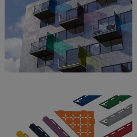
İster renk uyumu veya kaplama ile bilinçli
bir kontrast: Çok sayıda sevilen profil
RAL renginde bir kaplama ile daha rafine
bir hale bürünüyor.
Çok sayıda BARA profili MyDesign ile
renkli kaplama için uygun. Böylece
balkon ve teras üst yapınızı güvenli bir
şekilde tamamlayabilir ve aynı zamanda
renklendirebilirsiniz.