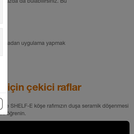
muzda da bulabilirsiniz. Bu
 sonradan uygulama yapmak
 için çekici raflar
lage SHELF-E köşe rafımızın duşa seramik döşenmesi
ını öğrenin.