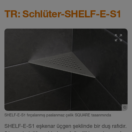
TR: Schlüter-SHELF-E-S1
©
Sc
SHELF-E-S1 fırçalanmış paslanmaz çelik SQUARE tasarımında
SHELF-E-S1 eşkenar üçgen şeklinde bir duş rafıdır.