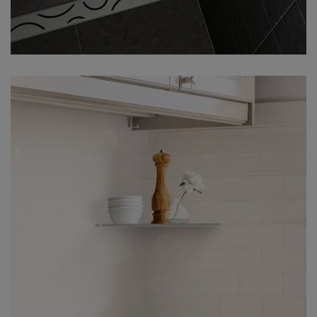
Hemzemin duş için zarif sistem çözümü
– SHELF-E-S3 duş rafımız KERDI-LINE
duş oluğu kombinasyonuyla, her biri
CURVE tasarım varyantında fırçalanmış
paslanmaz çelikten.