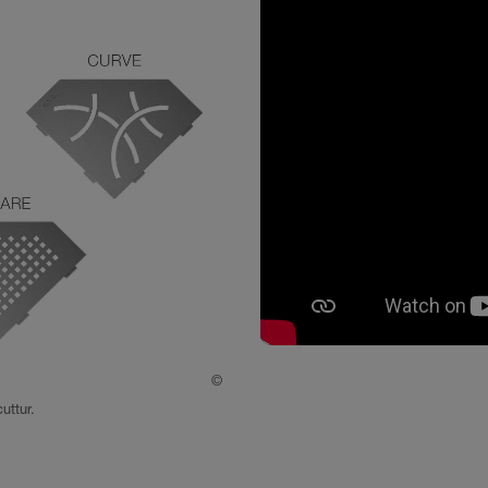
©
Schlueter-Systems
uttur.