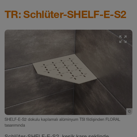
TR: Schlüter-SHELF-E-S2
hlueter-Systems
©
Sc
SHELF-E-S2 dokulu kaplamalı alüminyum TSI fildişinden FLORAL
tasarımında
Schlüter-SHELF-E-S2, kesik kare şeklinde