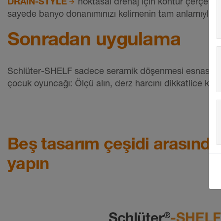
DRAIN-STYLE
noktasal drenaj için kontür çerçeves
sayede banyo donanımınızı kelimenin tam anlamıyla tek 
Sonradan uygulama
Schlüter-SHELF sadece seramik döşenmesi esnasında
çocuk oyuncağı: Ölçü alın, derz harcını dikkatlice kazıyı
Beş tasarım çeşidi arasınd
yapın