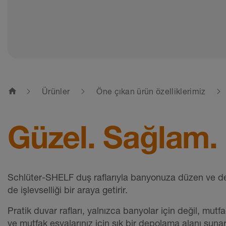
home
Ürünler
Öne çıkan ürün özelliklerimiz
Güzel. Sağlam. 
Schlüter-SHELF duş raflarıyla banyonuza düzen ve dep
de işlevselliği bir araya getirir.
Pratik duvar rafları, yalnızca banyolar için değil, mut
ve mutfak eşyalarınız için şık bir depolama alanı suna