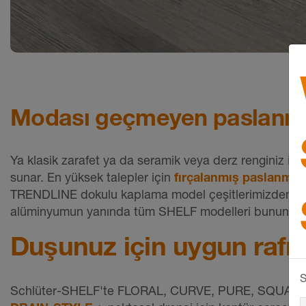
Modası geçmeyen paslanmaz
Ya klasik zarafet ya da seramik veya derz renginiz il
sunar. En yüksek talepler için
fırçalanmış paslanmaz
TRENDLINE dokulu kaplama model çeşitlerimizden biri
alüminyumun yanında tüm SHELF modelleri bunun d
Duşunuz için uygun rafı 
S
Schlüter-SHELF'te FLORAL, CURVE, PURE, SQUARE vey