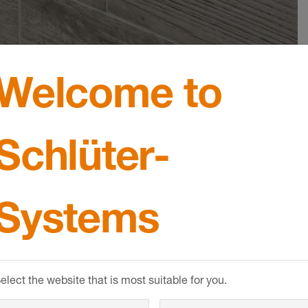
Welcome to
 çelik görüntüsü ya da tre
Schlüter-
e kombine renkte – çeşitli malzemelerdeki SHELF raflarım
 çelik
veya fildişi, krem, taş grisi, bej gri, bronz veya 
ni seçin. Modası geçmeyen zarif parlak beyaz veya graf
Systems
ışında MyDesign
RAL renkleriyle
de bireyselleştirilebil
seçiniz
elect the website that is most suitable for you.
a WAVE tasarım çeşitleri arasından seçim yapabilirs