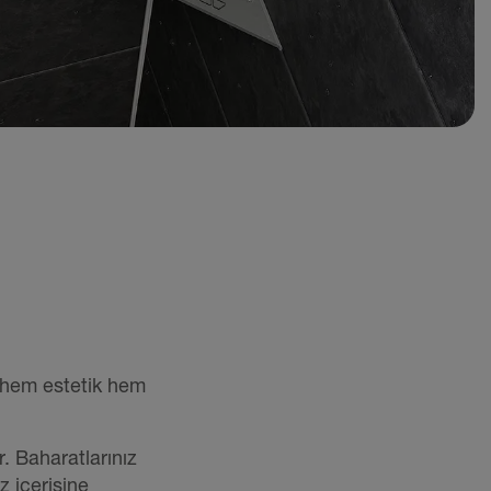
, hem estetik hem
r. Baharatlarınız
z içerisine