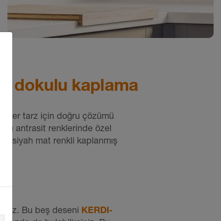
nd dokulu kaplama
ız her tarz için doğru çözümü
Sadece duş alanında bir akıllı çözüm
koyu antrasit renklerinde özel
değil – SHELF-E-S1 bir mutfağın seramik
it siyah mat renkli kaplanmış
şeridine entegre edilmiş pratik ve şık
ir.
köşe rafı olarak.
iniz. Bu beş deseni
KERDI-