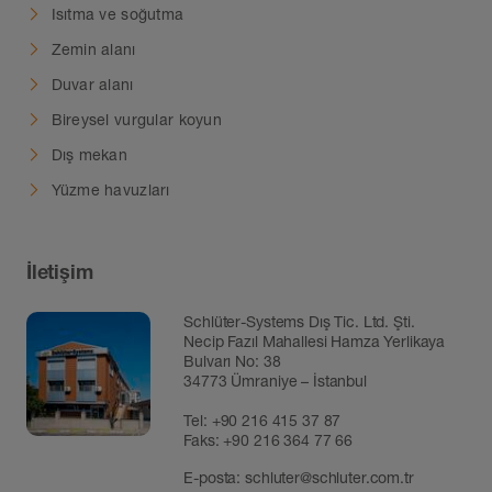
Isıtma ve soğutma
Zemin alanı
Duvar alanı
Bireysel vurgular koyun
Dış mekan
Yüzme havuzları
İletişim
Schlüter-Systems Dış Tic. Ltd. Şti.
Necip Fazıl Mahallesi Hamza Yerlikaya
Bulvarı No: 38
34773 Ümraniye – İstanbul
Tel:
+90 216 415 37 87
Faks: +90 216 364 77 66
E-posta:
schluter@schluter.com.tr