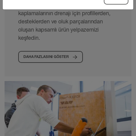
Dış mekânda seramik ve doğal taş
kaplamalarının drenajı için profillerden,
desteklerden ve oluk parçalarından
oluşan kapsamlı ürün yelpazemizi
keşfedin.
DAHA FAZLASINI GÖSTER