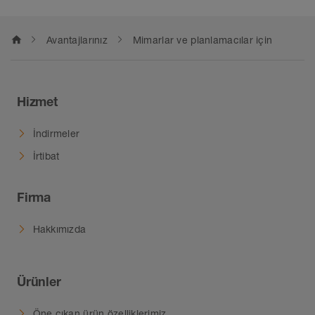
home
Avantajlarınız
Mimarlar ve planlamacılar için
Hizmet
İndirmeler
İrtibat
Firma
Hakkımızda
Ürünler
Öne çıkan ürün özelliklerimiz