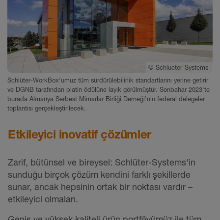
©
Schlueter-Systems
Schlüter-WorkBox'umuz tüm sürdürülebilirlik standartlarını yerine getirir
ve DGNB tarafından platin ödülüne layık görülmüştür. Sonbahar 2023'te
burada Almanya Serbest Mimarlar Birliği Derneği'nin federal delegeler
toplantısı gerçekleştirilecek.
Etkileyici inovatif çözümler
Zarif, bütünsel ve bireysel: Schlüter-Systems'in
sunduğu birçok çözüm kendini farklı şekillerde
sunar, ancak hepsinin ortak bir noktası vardır –
etkileyici olmaları.
Geniş ve yüksek kaliteli ürün portföyümüz ile tüm