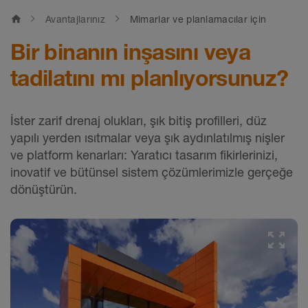
home
Avantajlarınız
Mimarlar ve planlamacılar için
Bir binanın inşasını veya
tadilatını mı planlıyorsunuz?
İster zarif drenaj olukları, şık bitiş profilleri, düz
yapılı yerden ısıtmalar veya şık aydınlatılmış nişler
ve platform kenarları: Yaratıcı tasarım fikirlerinizi,
inovatif ve bütünsel sistem çözümlerimizle gerçeğe
dönüştürün.