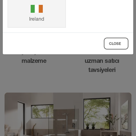
Kapsamlı garanti
Kapsamlı teknik
destek
Ireland
CLOSE
Seçilmiş örnek
Sistem ustası ve
malzeme
uzman satıcı
tavsiyeleri