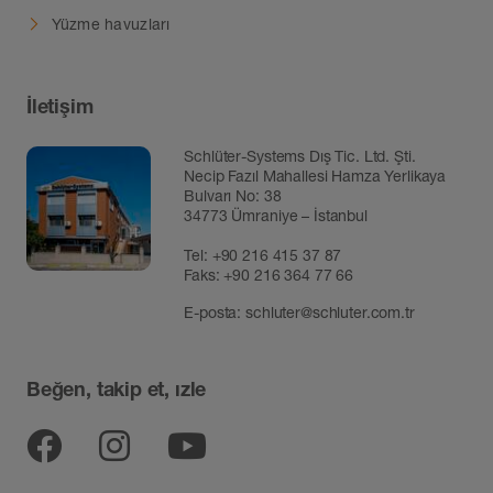
Yüzme havuzları
İletişim
Schlüter-Systems Dış Tic. Ltd. Şti.
Necip Fazıl Mahallesi Hamza Yerlikaya
Bulvarı No: 38
34773 Ümraniye – İstanbul
Tel:
+90 216 415 37 87
Faks: +90 216 364 77 66
E-posta:
schluter@schluter.com.tr
Beğen, takip et, ızle
Facebook
Instagram
YouTube