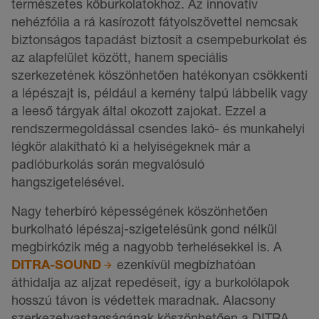
természetes kőburkolatokhoz. Az innovatív
nehézfólia a rá kasírozott fátyolszövettel nemcsak
biztonságos tapadást biztosít a csempeburkolat és
az alapfelület között, hanem speciális
szerkezetének köszönhetően hatékonyan csökkenti
a lépészajt is, például a kemény talpú lábbelik vagy
a leeső tárgyak által okozott zajokat. Ezzel a
rendszermegoldással csendes lakó- és munkahelyi
légkör alakítható ki a helyiségeknek már a
padlóburkolás során megvalósuló
hangszigetelésével.
Nagy teherbíró képességének köszönhetően
burkolható lépészaj-szigetelésünk gond nélkül
megbirkózik még a nagyobb terhelésekkel is. A
DITRA-SOUND
ezenkívül megbízhatóan
áthidalja az aljzat repedéseit, így a burkolólapok
hosszú távon is védettek maradnak. Alacsony
szerkezetvastagságának köszönhetően a DITRA