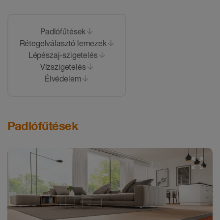
Padlófűtések
Rétegelválasztó lemezek
Lépészaj-szigetelés
Vízszigetelés
Élvédelem
Padlófűtések