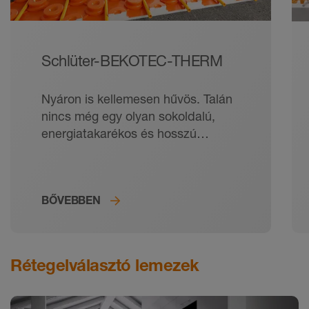
Schlüter-BEKOTEC-THERM
Nyáron is kellemesen hűvös. Talán
nincs még egy olyan sokoldalú,
energiatakarékos és hosszú
élettartamú padlófűtés, mint a
Schlüter-BEKOTEC-THERM
kerámia klímapadló.
BŐVEBBEN
Rétegelválasztó lemezek