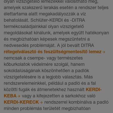
olyan vízszigetelő lemezekkel valósítható meg,
amelyek szakszerű lerakás esetén a rendszer teljes
élettartama alatt megakadályozzák a víz
behatolását. Schlüter-KERDI és -DITRA
termékcsaládjainkkal olyan vízszigetelő
megoldásokat kínálunk, amelyek együtt hatékonyan
és megbízhatóan képesek megszüntetni a
nedvesedés problémáját. A jól bevált DITRA
rétegelválasztó és feszültségmentesítő lemez
nemcsak a csempe- vagy természetes
kőburkolatok védelmére szolgál, hanem
sokoldalúságának köszönhetően a padlók
vízszigetelésére is a legjobb választás. Más
rendszerelemeinkkel, például a padló és a fal
közötti fugák és átmenetekhez használt
KERDI-
KEBA
vagy a kifejezetten a sarkokhoz való
KERDI-KERECK
rendszerrel kombinálva a padló
minden problémás területét megbízhatóan