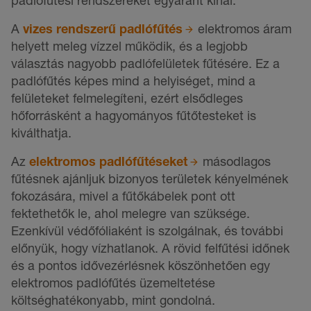
A
vizes rendszerű padlófűtés
elektromos áram
helyett meleg vízzel működik, és a legjobb
választás nagyobb padlófelületek fűtésére. Ez a
padlófűtés képes mind a helyiséget, mind a
felületeket felmelegíteni, ezért elsődleges
hőforrásként a hagyományos fűtőtesteket is
kiválthatja.
Az
elektromos padlófűtéseket
másodlagos
fűtésnek ajánljuk bizonyos területek kényelmének
fokozására, mivel a fűtőkábelek pont ott
fektethetők le, ahol melegre van szüksége.
Ezenkívül védőfóliaként is szolgálnak, és további
előnyük, hogy vízhatlanok. A rövid felfűtési időnek
és a pontos idővezérlésnek köszönhetően egy
elektromos padlófűtés üzemeltetése
költséghatékonyabb, mint gondolná.