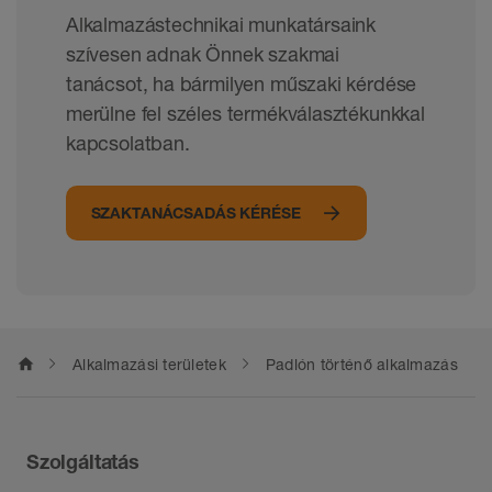
Alkalmazástechnikai munkatársaink
szívesen adnak Önnek szakmai
tanácsot, ha bármilyen műszaki kérdése
merülne fel széles termékválasztékunkkal
kapcsolatban.
SZAKTANÁCSADÁS KÉRÉSE
home
Alkalmazási területek
Padlón történő alkalmazás
Szolgáltatás