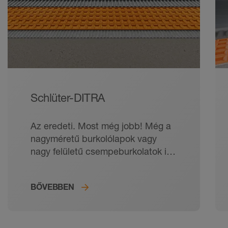
Schlüter-DITRA
Az eredeti. Most még jobb! Még a
nagyméretű burkolólapok vagy
nagy felületű csempeburkolatok is
tartósan repedésmentesek
maradnak.
BŐVEBBEN