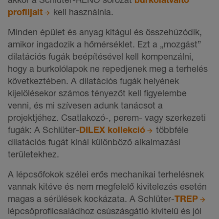
profiljait
kell használnia.
Minden épület és anyag kitágul és összehúzódik,
amikor ingadozik a hőmérséklet. Ezt a „mozgást”
dilatációs fugák beépítésével kell kompenzálni,
hogy a burkolólapok ne repedjenek meg a terhelés
következtében. A dilatációs fugák helyének
kijelölésekor számos tényezőt kell figyelembe
venni, és mi szívesen adunk tanácsot a
projektjéhez. Csatlakozó-, perem- vagy szerkezeti
fugák: A Schlüter-
DILEX kollekció
többféle
dilatációs fugát kínál különböző alkalmazási
területekhez.
A lépcsőfokok szélei erős mechanikai terhelésnek
vannak kitéve és nem megfelelő kivitelezés esetén
magas a sérülések kockázata. A Schlüter-
TREP
lépcsőprofilcsaládhoz csúszásgátló kivitelű és jól