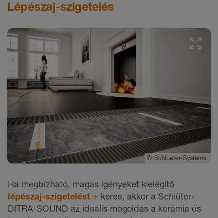
Lépészaj-szigetelés
©
Schlueter-Systems
Ha megbízható, magas igényeket kielégítő
lépészaj-szigetelést
keres, akkor a Schlüter-
DITRA-SOUND az ideális megoldás a kerámia és