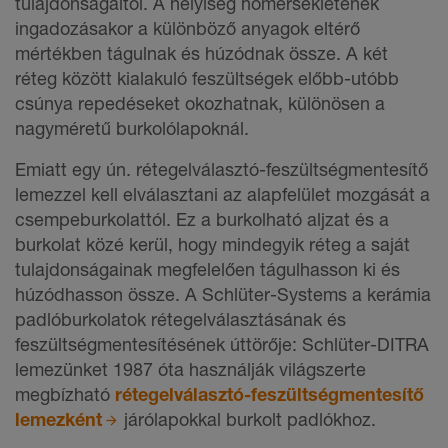
tulajdonságaitól. A helyiség hőmérsékletének
ingadozásakor a különböző anyagok eltérő
mértékben tágulnak és húzódnak össze. A két
réteg között kialakuló feszültségek előbb-utóbb
csúnya repedéseket okozhatnak, különösen a
nagyméretű burkolólapoknál.
Emiatt egy ún. rétegelválasztó-feszültségmentesítő
lemezzel kell elválasztani az alapfelület mozgását a
csempeburkolattól. Ez a burkolható aljzat és a
burkolat közé kerül, hogy mindegyik réteg a saját
tulajdonságainak megfelelően tágulhasson ki és
húzódhasson össze. A Schlüter-Systems a kerámia
padlóburkolatok rétegelválasztásának és
feszültségmentesítésének úttörője: Schlüter-DITRA
lemezünket 1987 óta használják világszerte
megbízható
rétegelválasztó-feszültségmentesítő
lemezként
járólapokkal burkolt padlókhoz.