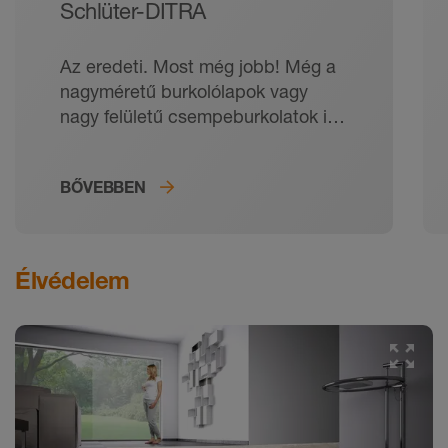
Schlüter-DITRA
Az eredeti. Most még jobb! Még a
nagyméretű burkolólapok vagy
nagy felületű csempeburkolatok is
tartósan repedésmentesek
maradnak.
BŐVEBBEN
Élvédelem