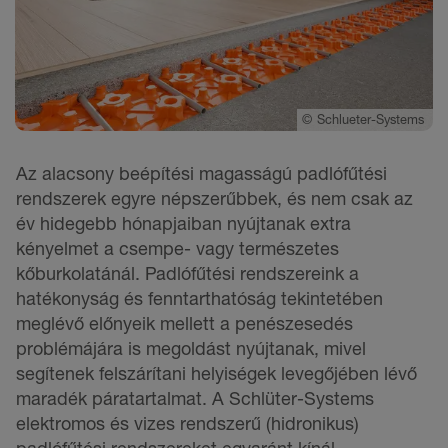
©
Schlueter-Systems
Az alacsony beépítési magasságú padlófűtési
rendszerek egyre népszerűbbek, és nem csak az
év hidegebb hónapjaiban nyújtanak extra
kényelmet a csempe- vagy természetes
kőburkolatánál. Padlófűtési rendszereink a
hatékonyság és fenntarthatóság tekintetében
meglévő előnyeik mellett a penészesedés
problémájára is megoldást nyújtanak, mivel
segítenek felszárítani helyiségek levegőjében lévő
maradék páratartalmat. A Schlüter-Systems
elektromos és vizes rendszerű (hidronikus)
padlófűtési rendszereket egyaránt kínál.