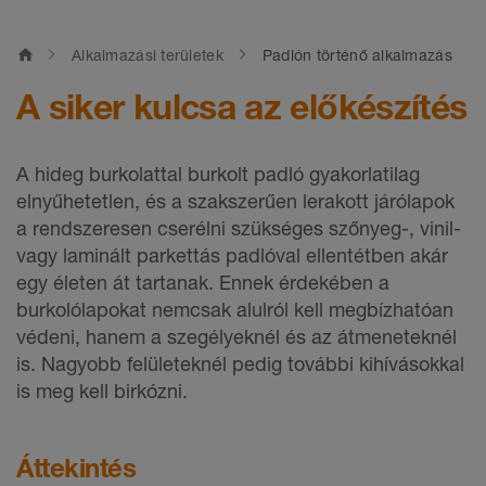
home
Alkalmazási területek
Padlón történő alkalmazás
A siker kulcsa az előkészítés
A hideg burkolattal burkolt padló gyakorlatilag
elnyűhetetlen, és a szakszerűen lerakott járólapok
a rendszeresen cserélni szükséges szőnyeg-, vinil-
vagy laminált parkettás padlóval ellentétben akár
egy életen át tartanak. Ennek érdekében a
burkolólapokat nemcsak alulról kell megbízhatóan
védeni, hanem a szegélyeknél és az átmeneteknél
is. Nagyobb felületeknél pedig további kihívásokkal
is meg kell birkózni.
Áttekintés