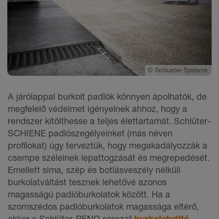
©
Schlueter-Systems
A járólappal burkolt padlók könnyen ápolhatók, de
megfelelő védelmet igényelnek ahhoz, hogy a
rendszer kitölthesse a teljes élettartamát. Schlüter-
SCHIENE padlószegélyeinket (más néven
profilokat) úgy terveztük, hogy megakadályozzák a
csempe széleinek lepattogzását és megrepedését.
Emellett sima, szép és botlásveszély nélküli
burkolatváltást tesznek lehetővé azonos
magasságú padlóburkolatok között. Ha a
szomszédos padlóburkolatok magassága eltérő,
akkor a Schlüter-RENO sorozat
burkolatváltó