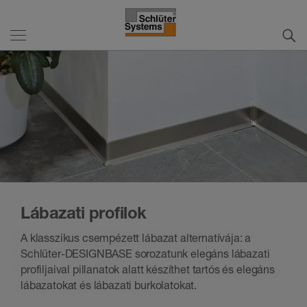
Lábazati profilok
A klasszikus csempézett lábazat alternatívája: a
Schlüter-DESIGNBASE sorozatunk elegáns lábazati
profiljaival pillanatok alatt készíthet tartós és elegáns
lábazatokat és lábazati burkolatokat.