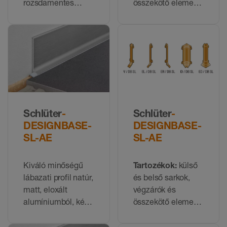
rozsdamentes
összekötő elemek
acélból, két
a DESIGNBASE-
különböző
SL-EB profilhoz
magasságban
Schlüter
-
Schlüter
-
DESIGNBASE-
DESIGNBASE-
SL-AE
SL-AE
Kiváló minőségű
Tartozékok:
külső
lábazati profil natúr,
és belső sarkok,
matt, eloxált
végzárók és
alumíniumból, két
összekötő elemek
különböző
a DESIGNBASE-
magasságban
SL-AE profilhoz