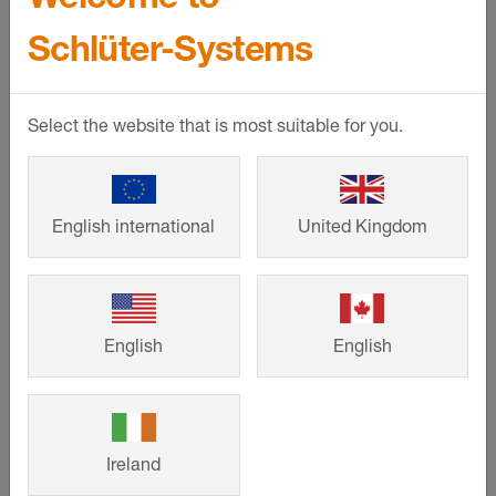
Schlüter-Systems
Egyénre szabható
Egyénre szabható
Schlüter
-
Schlüter
-
Select the website that is most suitable for you.
DESIGNBASE-
DESIGNBASE-
SL-AC
SL-AC
English international
United Kingdom
Kiváló minőségű
Tartozékok:
külső
lábazati profil
és belső sarkok,
porszórt
végzárók és
alumíniumból, két
összekötő elemek
különböző
a DESIGNBASE-
English
English
magasságban
SL-AC profilhoz
Ireland