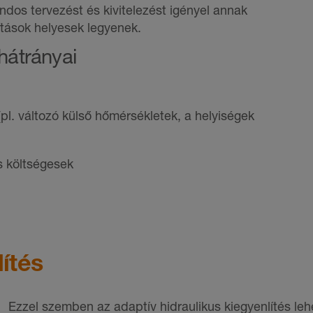
ondos tervezést és kivitelezést igényel annak
ítások helyesek legyenek.
 hátrányai
l. változó külső hőmérsékletek, a helyiségek
s költségesek
ítés
Ezzel szemben az adaptív hidraulikus kiegyenlítés le