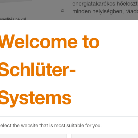
energiatakarékos hőeloszt
minden helyiségben, ráadá
©
Schlueter-Systems
yenlítés nélkül.
Welcome to
Schlüter-
Systems
 hidraulikus kiegyenlítéséne
Fokozott ene
elect the website that is most suitable for you.
el a hőt
az egész
A padlófűtés egy
fenntar