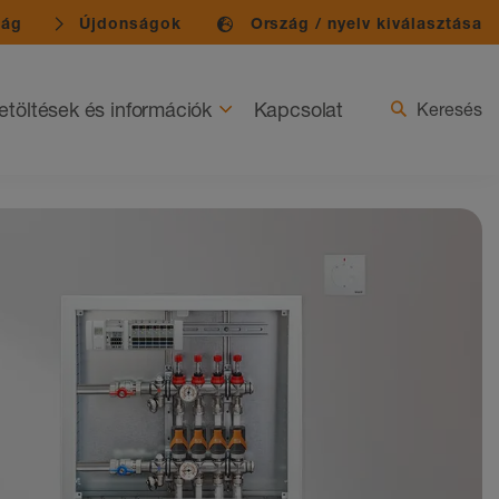
ság
Újdonságok
Ország / nyelv kiválasztása
etöltések és információk
Kapcsolat
Keresés