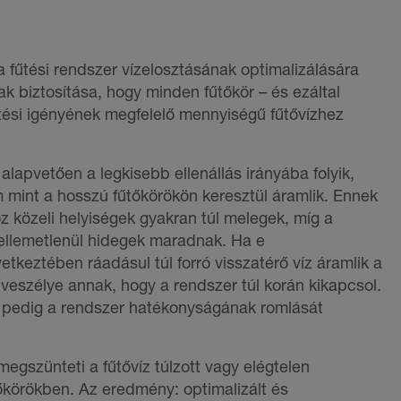
 a fűtési rendszer vízelosztásának optimalizálására
nak biztosítása, hogy minden fűtőkör – és ezáltal
űtési igényének megfelelő mennyiségű fűtővízhez
 alapvetően a legkisebb ellenállás irányába folyik,
m mint a hosszú fűtőkörökön keresztül áramlik. Ennek
közeli helyiségek gyakran túl melegek, míg a
ellemetlenül hidegek maradnak. Ha e
tkeztében ráadásul túl forró visszatérő víz áramlik a
a veszélye annak, hogy a rendszer túl korán kikapcsol.
s pedig a rendszer hatékonyságának romlását
megszünteti a fűtővíz túlzott vagy elégtelen
körökben. Az eredmény: optimalizált és