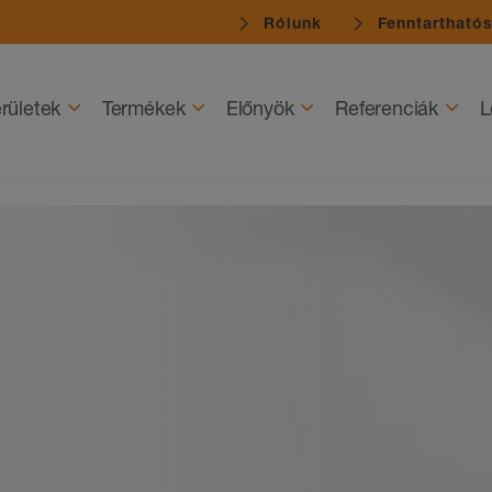
Rólunk
Fenntartható
rületek
Termékek
Előnyök
Referenciák
L