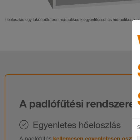
Hőelosztás egy lakóépületben hidraulikus kiegyenlítéssel és hidraulikus kieg
A padlófűtési rendszerek
Egyenletes hőeloszlás
S
A padlófűtés
kellemesen egyenletesen osztja 