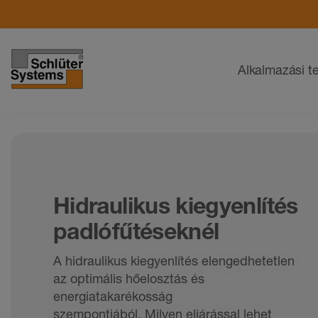
Navigáció
Alkalmazási te
Hidraulikus kiegyenlítés
padlófűtéseknél
A hidraulikus kiegyenlítés elengedhetetlen
az optimális hőelosztás és
energiatakarékosság
szempontjából.
Milyen eljárással lehet