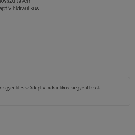
 hosszú távon
ptív hidraulikus
kiegyenlítés
Adaptív hidraulikus kiegyenlítés