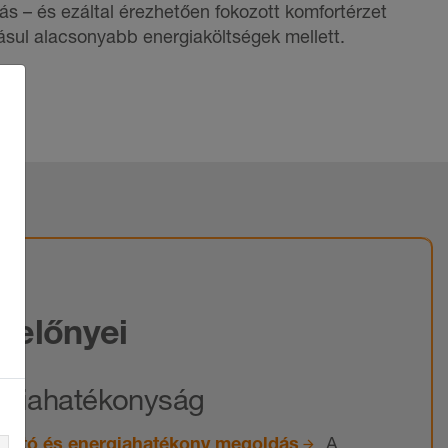
ás – és ezáltal érezhetően fokozott komfortérzet
sul alacsonyabb energiaköltségek mellett.
k előnyei
rgiahatékonyság
tható és energiahatékony megoldás
. A