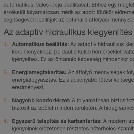
automatikus, valós idejű beállítását. Ehhez egy megfe
érzékelői folyamatosan mérik az adott fűtőkör előrem
segítségével beállítják az optimális átfolyási mennyisé
Az
adaptív hidraulikus kiegyenlítés
Automatikus beállítás:
Az adaptív hidraulikus kie
körülményekhez, például a külső hőmérséklet válto
igényeihez. Ez az öntanuló képesség mindenkor opt
Energiamegtakarítás:
Az átfolyó mennyiségek fol
chlueter-Systems
energiafogyasztás. Ez alacsonyabb fűtési költség
eredményezi.
Nagyobb komfortérzet:
A folyamatosan biztosított
biztosít az épület minden területén. A hideg sarkok
Egyszerű telepítés és karbantartás:
A modern ada
igényelnek előzetesen részletes hőterhelés-számít