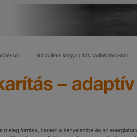
ófűtéssel
Hidraulikus kiegyenlítés padlófűtéseknél
arítás – adaptív
 meleg forrása, hanem a kényelembe és az energiaha