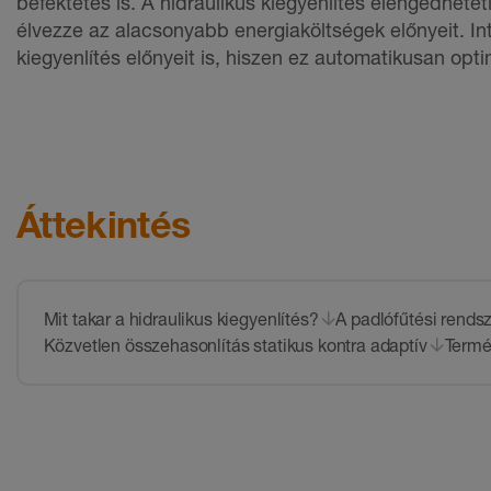
befektetés is. A hidraulikus kiegyenlítés elengedhet
élvezze az alacsonyabb energiaköltségek előnyeit. Int
kiegyenlítés előnyeit is
, hiszen ez automatikusan optim
Áttekintés
Mit takar a hidraulikus kiegyenlítés?
A padlófűtési rendsz
Közvetlen összehasonlítás statikus kontra adaptív
Term