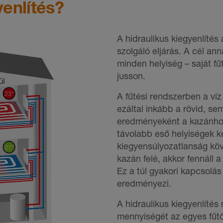
yenlítés?
A hidraulikus kiegyenlítés
szolgáló eljárás. A cél an
minden helyiség – saját f
jusson.
A fűtési rendszerben a víz
ezáltal inkább a rövid, se
eredményeként a kazánhoz 
távolabb eső helyiségek k
kiegyensúlyozatlanság köve
kazán felé, akkor fennáll 
Ez a túl gyakori kapcsolá
eredményezi.
A hidraulikus kiegyenlítés 
mennyiségét az egyes fűtő