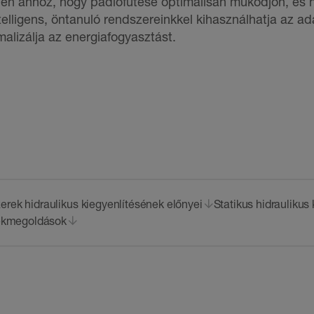
etlen ahhoz, hogy padlófűtése optimálisan működjön, és
elligens, öntanuló rendszereinkkel kihasználhatja az ada
alizálja az energiafogyasztást.
erek hidraulikus kiegyenlítésének előnyei
Statikus hidraulikus 
ékmegoldások