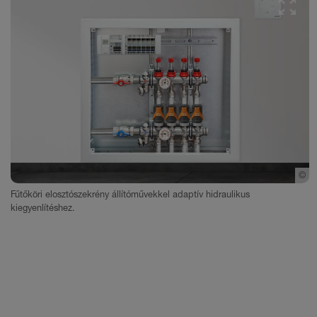
©
S
Fűtőköri elosztószekrény állítóművekkel adaptív hidraulikus
kiegyenlítéshez.