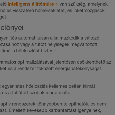
lelő
intelligens állítóműre
van szükség, amelynek
enő és visszatérő hőmérsékletét, és löketmozgások
get.
 előnyei
gyenlítés automatikusan alkalmazkodik a változó
zásaihoz vagy a fűtött helyiségek megváltozott
imális hőeloszlást biztosít.
yamatos optimalizálásával jelentősen csökkenthető az
eket és a rendszer fokozott energiahatékonyságát
 egyenletes hőeloszlás kellemes beltéri klímát
 és a túlfűtött szobák már a múlté.
ptív rendszerek könnyebben telepíthetők, és nem
ást. Emellett kevesebb karbantartást igényelnek,