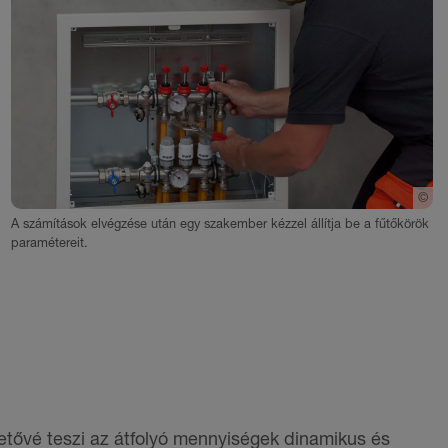
©
Sc
A számítások elvégzése után egy szakember kézzel állítja be a fűtőkörök
paramétereit.
hetővé teszi az átfolyó mennyiségek dinamikus és