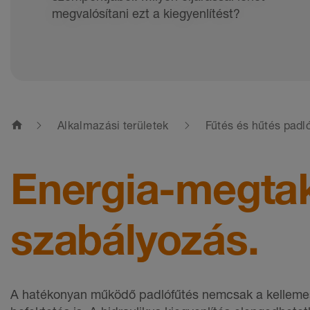
megvalósítani ezt a kiegyenlítést?
home
Alkalmazási területek
Fűtés és hűtés padl
Energia-megtak
szabályozás.
A hatékonyan működő padlófűtés nemcsak a kellemes