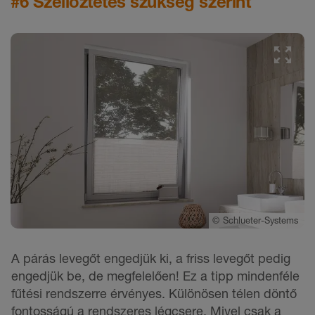
#6 Szellőztetés szükség szerint
©
Schlueter-Systems
A párás levegőt engedjük ki, a friss levegőt pedig
engedjük be, de megfelelően! Ez a tipp mindenféle
fűtési rendszerre érvényes. Különösen télen döntő
fontosságú a rendszeres légcsere. Mivel csak a