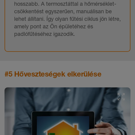
hosszabb. A termosztáttal a hőmérséklet-
csökkentést egyszerűen, manuálisan be
lehet állítani. Így olyan fűtési ciklus jön létre,
amely pont az Ön épületéhez és
padlófűtéséhez igazodik.
#5 Hőveszteségek elkerülése