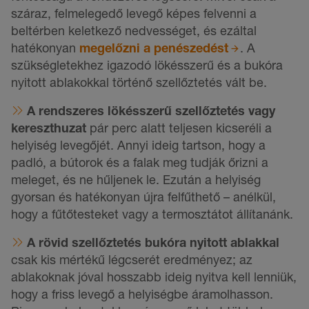
száraz, felmelegedő levegő képes felvenni a
beltérben keletkező nedvességet, és ezáltal
hatékonyan
megelőzni a penészedést
. A
szükségletekhez igazodó lökésszerű és a bukóra
nyitott ablakokkal történő szellőztetés vált be.
A rendszeres lökésszerű szellőztetés vagy
kereszthuzat
pár perc alatt teljesen kicseréli a
helyiség levegőjét. Annyi ideig tartson, hogy a
padló, a bútorok és a falak meg tudják őrizni a
meleget, és ne hűljenek le. Ezután a helyiség
gyorsan és hatékonyan újra felfűthető – anélkül,
hogy a fűtőtesteket vagy a termosztátot állítanánk.
A rövid szellőztetés bukóra nyitott ablakkal
csak kis mértékű légcserét eredményez; az
ablakoknak jóval hosszabb ideig nyitva kell lenniük,
hogy a friss levegő a helyiségbe áramolhasson.