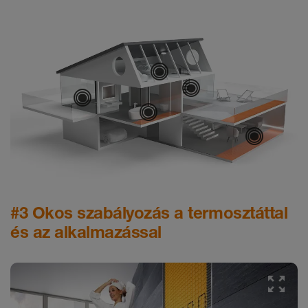
Hálószoba
Folyosók
Konyha
Fürdőszoba
Lak
#3 Okos szabályozás a termosztáttal
és az alkalmazással