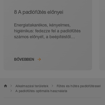
8 A padlófűtés előnyei
Energiatakarékos, kényelmes,
higiénikus: fedezze fel a padlófűtés
számos előnyét, a beépítéstől
kezdve a fűtési költségeken
keresztül egészen a hőelosztásig.
BŐVEBBEN
home
Alkalmazási területek
Fűtés és hűtés padlófűtéssel
A padlófűtés optimális használata