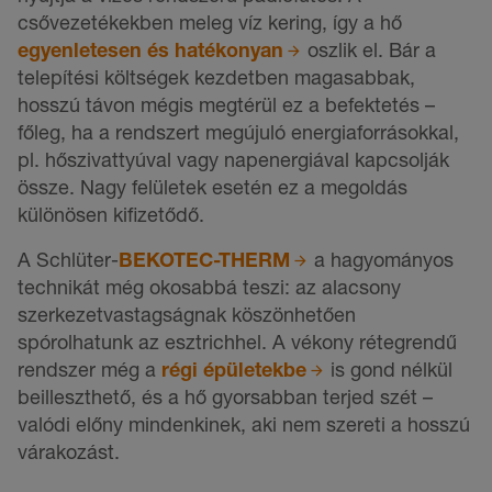
csővezetékekben meleg víz kering, így a hő
egyenletesen és hatékonyan
oszlik el. Bár a
telepítési költségek kezdetben magasabbak,
hosszú távon mégis megtérül ez a befektetés –
főleg, ha a rendszert megújuló energiaforrásokkal,
pl. hőszivattyúval vagy napenergiával kapcsolják
össze. Nagy felületek esetén ez a megoldás
különösen kifizetődő.
A Schlüter-
BEKOTEC-THERM
a hagyományos
technikát még okosabbá teszi: az alacsony
szerkezetvastagságnak köszönhetően
spórolhatunk az esztrichhel. A vékony rétegrendű
rendszer még a
régi épületekbe
is gond nélkül
beilleszthető, és a hő gyorsabban terjed szét –
valódi előny mindenkinek, aki nem szereti a hosszú
várakozást.