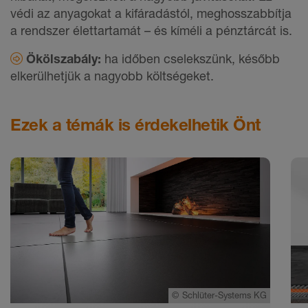
védi az anyagokat a kifáradástól, meghosszabbítja
a rendszer élettartamát – és kíméli a pénztárcát is.
Ökölszabály:
ha időben cselekszünk, később
elkerülhetjük a nagyobb költségeket.
Ezek a témák is érdekelhetik Önt
©
Schlüter-Systems KG