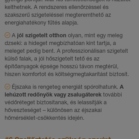
kelthetnek. A rendszeres ellenőrzéssel és
szakszerű szigeteléssel megteremthető az
energiahatékony fűtés alapja.
A
jól szigetelt otthon
olyan, mint egy meleg
dzseki: a hideget megbízhatóan kint tartja, a
meleget pedig bent. A professzionálisan szigetelt
külső falak, a jól hőszigetelt tető és az
építőanyagok épsége hosszú távon megtérül,
hiszen komfortot és költségmegtakarítást biztosít.
Éjszaka is rengeteg energiát spórolhatunk.
A
lehúzott redőnyök vagy zsalugáterek
további
védőréteget biztosítanak, és lelassítják a
hőveszteséget – különösen az éjszakai
hőmérséklet-csökkentés idején.