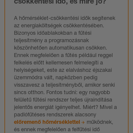
csökkentési idő, és mire jó?
A hőmérséklet-csökkentési idők segítenek
az energiaköltségek csökkentésében.
Bizonyos időablakokban a fűtési
teljesítmény a programozásnak
köszönhetően automatikusan csökken.
Ennek megfelelően a fűtés például reggel
felkelés előtt kellemesen felmelegíti a
helyiségeket, este az elalváshoz éjszakai
üzemmódra vált, napközben pedig
visszavesz a teljesítményből, amikor senki
sincs otthon. Fontos tudni: egy nagyobb
felületű fűtési rendszer teljes újraindítása
jelentős energiát igényelhet. Miért? Mivel a
padlófűtéses rendszerek alacsony
előremenő hőmérséklettel
működnek,
és ennek megfelelően a felfűtési idő