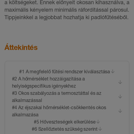
a költségeket. Ennek előnyeit okosan kihasználva, a
maximális kényelem minimális ráfordítással párosul.
Tippjeinkkel a legjobbat hozhatja ki padlófűtéséből.
Áttekintés
#1 A megfelelő fűtési rendszer kiválasztása
#2 A hőmérséklet hozzáigazítása a
helyiségspecifikus igényekhez
#3 Okos szabályozás a termosztáttal és az
alkalmazással
#4 Az éjszakai hőmérséklet-csökkentés okos
alkalmazása
#5 Hőveszteségek elkerülése
#6 Szellőztetés szükség szerint