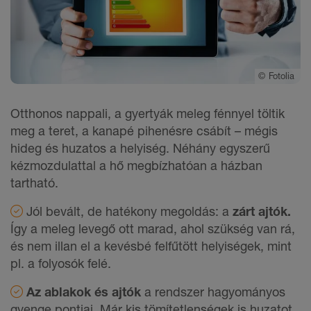
©
Fotolia
Otthonos nappali, a gyertyák meleg fénnyel töltik
meg a teret, a kanapé pihenésre csábít – mégis
hideg és huzatos a helyiség. Néhány egyszerű
kézmozdulattal a hő megbízhatóan a házban
tartható.
Jól bevált, de hatékony megoldás: a
zárt ajtók.
Így a meleg levegő ott marad, ahol szükség van rá,
és nem illan el a kevésbé felfűtött helyiségek, mint
pl. a folyosók felé.
Az ablakok és ajtók
a rendszer hagyományos
gyenge pontjai. Már kis tömítetlenségek is huzatot