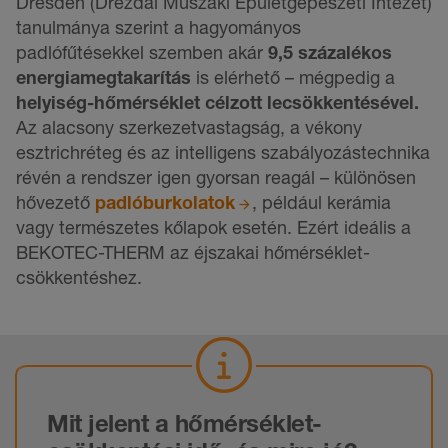
Dresden (Drezdai Műszaki Épületgépészeti Intézet)
tanulmánya szerint a hagyományos
padlófűtésekkel szemben akár
9,5 százalékos
energiamegtakarítás
is elérhető – mégpedig a
helyiség-hőmérséklet célzott lecsökkentésével.
Az alacsony szerkezetvastagság, a vékony
esztrichréteg és az intelligens szabályozástechnika
révén a rendszer igen gyorsan reagál – különösen
hővezető
padlóburkolatok
, például kerámia
vagy természetes kőlapok esetén. Ezért ideális a
BEKOTEC-THERM az éjszakai hőmérséklet-
csökkentéshez.
Mit jelent a hőmérséklet-