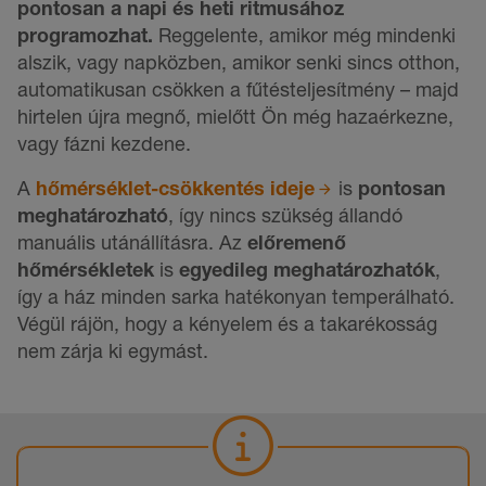
pontosan a napi és heti ritmusához
programozhat.
Reggelente, amikor még mindenki
alszik, vagy napközben, amikor senki sincs otthon,
automatikusan csökken a fűtésteljesítmény – majd
hirtelen újra megnő, mielőtt Ön még hazaérkezne,
vagy fázni kezdene.
A
hőmérséklet-csökkentés ideje
is
pontosan
meghatározható
, így nincs szükség állandó
manuális utánállításra. Az
előremenő
hőmérsékletek
is
egyedileg meghatározhatók
,
így a ház minden sarka hatékonyan temperálható.
Végül rájön, hogy a kényelem és a takarékosság
nem zárja ki egymást.