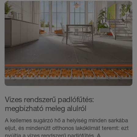
Vizes rendszerű padlófűtés:
megbízható meleg alulról
A kellemes sugárzó hő a helyiség minden sarkába
eljut, és mindenütt otthonos lakóklímát teremt: ezt
nyújtja a vizes rendszerű padlófűtés. A