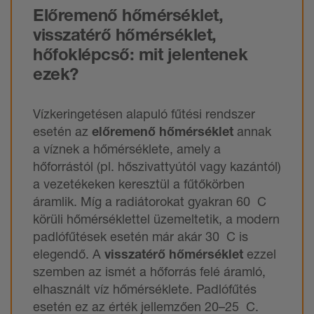
Előremenő hőmérséklet,
visszatérő hőmérséklet,
hőfoklépcső: mit jelentenek
ezek?
Vízkeringetésen alapuló fűtési rendszer
esetén az
előremenő hőmérséklet
annak
a víznek a hőmérséklete, amely a
hőforrástól (pl. hőszivattyútól vagy kazántól)
a vezetékeken keresztül a fűtőkörben
áramlik. Míg a radiátorokat gyakran 60 C
körüli hőmérséklettel üzemeltetik, a modern
padlófűtések esetén már akár 30 C is
elegendő. A
visszatérő hőmérséklet
ezzel
szemben az ismét a hőforrás felé áramló,
elhasznált víz hőmérséklete. Padlófűtés
esetén ez az érték jellemzően 20–25 C.