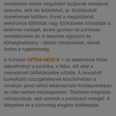
rendszerek ideális megoldást nyújtanak mindazok
számára, akik kis felületeket, pl. fürdőszobát
szeretnének felfűteni. Ennél a megoldásnál
elektromos fűtőfóliák vagy fűtőkábelek biztosítják a
kellemes meleget, amely gyorsan és pontosan
rendelkezésre áll. A telepítés egyszerű és
költséghatékony – ideális mindenkinek, akinek
fontos a rugalmasság.
A Schlüter-
DITRA-HEAT-E
az elektromos fűtési
teljesítményt a padlóba, a falba, sőt akár a
csempézett ülőfelületekbe juttatja. A tanúsított
burkolható vízszigetelésnek köszönhetően a
rendszer gond nélkül alkalmazható fürdőszobákban
és más nedves helyiségekben. Tökéletes megoldás
mindazoknak, akik szeretik a pontszerű meleget. A
kényelem és a biztonság elegáns találkozása.