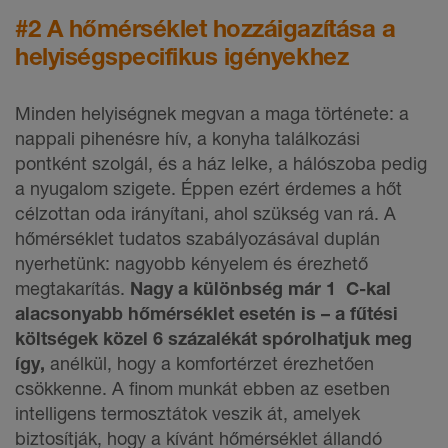
#2 A hőmérséklet hozzáigazítása a
helyiségspecifikus igényekhez
Minden helyiségnek megvan a maga története: a
nappali pihenésre hív, a konyha találkozási
pontként szolgál, és a ház lelke, a hálószoba pedig
a nyugalom szigete. Éppen ezért érdemes a hőt
célzottan oda irányítani, ahol szükség van rá. A
hőmérséklet tudatos szabályozásával duplán
nyerhetünk: nagyobb kényelem és érezhető
megtakarítás.
Nagy a különbség már 1 C-kal
alacsonyabb hőmérséklet esetén is – a fűtési
költségek közel 6 százalékát spórolhatjuk meg
így,
anélkül, hogy a komfortérzet érezhetően
csökkenne. A finom munkát ebben az esetben
intelligens termosztátok veszik át, amelyek
biztosítják, hogy a kívánt hőmérséklet állandó