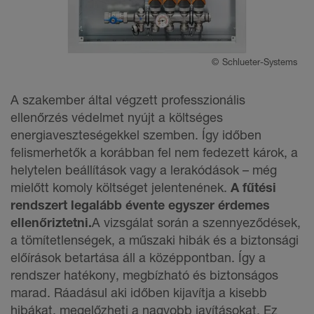
©
Schlueter-Systems
A szakember által végzett professzionális
ellenőrzés védelmet nyújt a költséges
energiaveszteségekkel szemben. Így időben
felismerhetők a korábban fel nem fedezett károk, a
helytelen beállítások vagy a lerakódások – még
mielőtt komoly költséget jelentenének.
A fűtési
rendszert legalább évente egyszer érdemes
ellenőriztetni.
A vizsgálat során a szennyeződések,
a tömítetlenségek, a műszaki hibák és a biztonsági
előírások betartása áll a középpontban. Így a
rendszer hatékony, megbízható és biztonságos
marad. Ráadásul aki időben kijavítja a kisebb
hibákat, megelőzheti a nagyobb javításokat. Ez