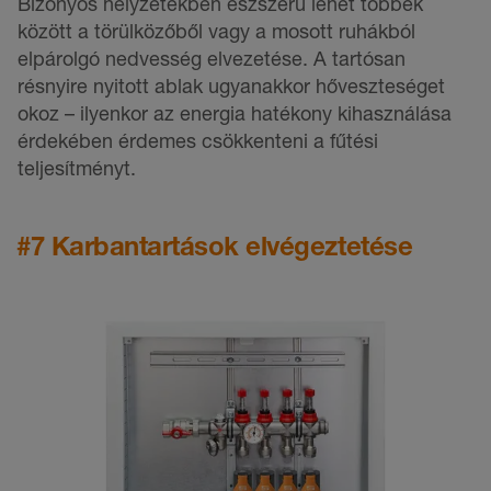
Bizonyos helyzetekben észszerű lehet többek
között a törülközőből vagy a mosott ruhákból
elpárolgó nedvesség elvezetése. A tartósan
résnyire nyitott ablak ugyanakkor hőveszteséget
okoz – ilyenkor az energia hatékony kihasználása
érdekében érdemes csökkenteni a fűtési
teljesítményt.
#7 Karbantartások elvégeztetése