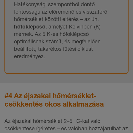
Hatékonysági szempontból döntő
fontosságú az előremenő és visszatérő
hőmérséklet közötti eltérés – az ún.
hőfoklépcső
, amelyet Kelvinben (K)
mérnek. Az 5 K-es hőfoklépcső
optimálisnak számít, és megfelelően
beállított, takarékos fűtési ciklust
eredményez.
#4 Az éjszakai hőmérséklet-
csökkentés okos alkalmazása
Az éjszakai hőmérséklet 2–5 C-kal való
csökkentése ígéretes – és valóban hozzájárulhat az