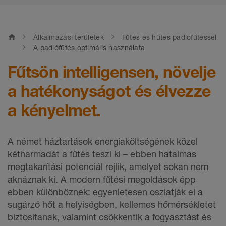
home
Alkalmazási területek
Fűtés és hűtés padlófűtéssel
A padlófűtés optimális használata
Fűtsön intelligensen, növelje
a hatékonyságot és élvezze
a kényelmet.
A német háztartások energiaköltségének közel
kétharmadát a fűtés teszi ki – ebben hatalmas
megtakarítási potenciál rejlik, amelyet sokan nem
aknáznak ki. A modern fűtési megoldások épp
ebben különböznek: egyenletesen oszlatják el a
sugárzó hőt a helyiségben, kellemes hőmérsékletet
biztosítanak, valamint csökkentik a fogyasztást és