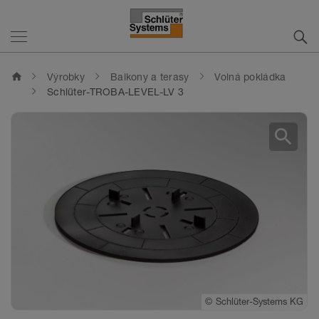
home
Výrobky
Balkony a terasy
Volná pokládka
Schlüter-TROBA-LEVEL-LV 3
search
©
Schlüter-Systems KG
©
Schlüter-Systems KG