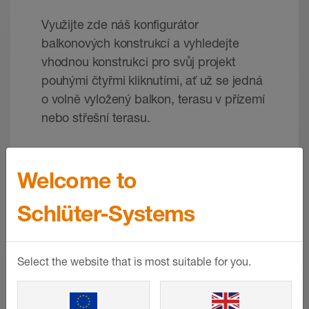
Využijte zde náš konfigurátor
balkonových konstrukcí a vyhledejte
vhodnou konstrukci pro svůj projekt
pouhými čtyřmi kliknutími, ať už se jedná
o volně vyložený balkon, terasu v přízemí
nebo střešní terasu.
VÍCE INFORMACÍ
Welcome to
Schlüter-Systems
Select the website that is most suitable for you.