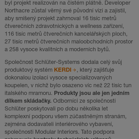
byl projekt realizován na čistém plátně. Developer
Northacre zůstal věrný své původní vizi a zajistil,
aby smíšený projekt zahrnoval 16 tisíc metrů
čtverečních zdravotnických a wellness zařízení,
116 tisíc metrů čtverečních kancelářských ploch,
27 tisíc metrů čtverečních maloobchodních prostor
a 258 vysoce kvalitních a moderních bytů.
Společnost Schlüter-Systems dodala celý svůj
produktový systém
KERDI
, který zajišťuje
dokonalou izolaci vysoce specializovaných
koupelen, v nichž bylo osazeno víc než 22 tisíc tun
italského mramoru.
Produkty jsou ale jen jedním
dílkem skládačky.
Odborníci ze společnosti
Schlüter poskytovali po dobu několika let
komplexní podporu všem zúčastněným stranám,
zejména dodavateli interiérového vybavení,
společnosti Modular Interiors. Tato podpora