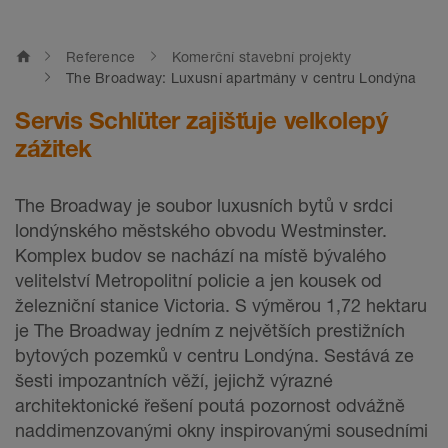
home
Reference
Komerční stavební projekty
The Broadway: Luxusní apartmány v centru Londýna
Servis Schlüter zajišťuje velkolepý
zážitek
The Broadway je soubor luxusních bytů v srdci
londýnského městského obvodu Westminster.
Komplex budov se nachází na místě bývalého
velitelství Metropolitní policie a jen kousek od
železniční stanice Victoria. S výměrou 1,72 hektaru
je The Broadway jedním z největších prestižních
bytových pozemků v centru Londýna. Sestává ze
šesti impozantních věží, jejichž výrazné
architektonické řešení poutá pozornost odvážně
naddimenzovanými okny inspirovanými sousedními