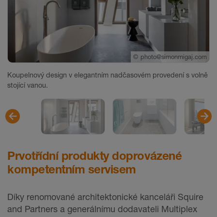
©
photo@simonmigaj.com
©
©
photo@simonmigaj.com
photo@simonmigaj.com
Koupelnový design v elegantním nadčasovém provedení s volně
stojící vanou.
Prvotřídní produkty doprovázené
kompetentním servisem
Díky renomované architektonické kanceláři Squire
and Partners a generálnímu dodavateli Multiplex