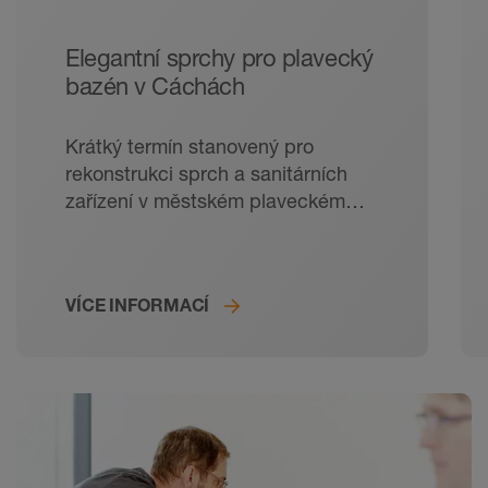
Elegantní sprchy pro plavecký
bazén v Cáchách
Krátký termín stanovený pro
rekonstrukci sprch a sanitárních
zařízení v městském plaveckém
bazénu Brand v německých
Cáchách vyžadovala rychlou
a spolehlivou práci v trvale vysoké
VÍCE INFORMACÍ
kvalitě. Zařízení byla vybavena
liniovým odvodněním Schlüter-
KERDI-LINE. Kromě něj se uplatnily
také robustní profily z ušlechtilé
oceli se snadnou údržbou.