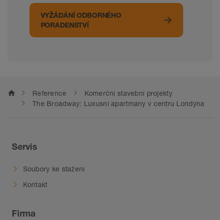
VYŽÁDÁNÍ ODBORNÉHO
PORADENSTVÍ
home
Reference
Komerční stavební projekty
The Broadway: Luxusní apartmány v centru Londýna
Servis
Soubory ke stažení
Kontakt
Firma