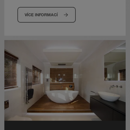
desek BEKOTEC. Je třeba zohlednit
systémy schválené pro toto použití.
VÍCE INFORMACÍ
Poznámka:
Odlišné vlastnosti potěru je
nutné předem konzultovat s techniky
prodejního oddělení. Má-li být zabráněno
přenosu kročejového hluku mezi dvěma
prostory, musí být potěr oddělen dilatačním
profilem Schlüter-DILEX-DFP.
Bezprostředně po dosažení počáteční
pevnosti, která umožňuje chůzi po
cementovém potěru, se separační rohož
DITRA (alternativně: DITRA-DRAIN 4 nebo
DITRA-HEAT) přilepí podle pokynů pro
zpracování uvedených v technickém listu
výrobku. Potěry ze síranu vápenatého jsou
se separační rohoží pochozí, jakmile je