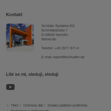
Kontakt
Schlüter-Systems KG
Schmölestraße 7
D-58640 Iserlohn
Německo
Telefon:
+49 2371 971-0
E-mail:
export@schlueter.de
Líbí se mi, sleduji, sleduji
Youtube
Tiráž
Ochrana dat
Dodací platební podmínky
Prohlášení o přístupnosti