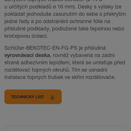
u určitých podkladů ø 16 mm). Desky s výlisky lze
pokládat jednoduše zasunutím do sebe s překrytím
jedné řady a po odstranění ochranné fólie na
příslušné podklady, podložené také tepelnou nebo
kročejovou izolací.
Schlüter-BEKOTEC-EN-FG-PS je příslušná
vyrovnávací deska
, rovněž vybavená na zadní
straně adhezivním lepidlem, která se umisťuje před
rozdělovač topných okruhů. Tím se usnadní
instalace topných trubek ve skříni rozdělovače.
TECHNICKÝ LIST