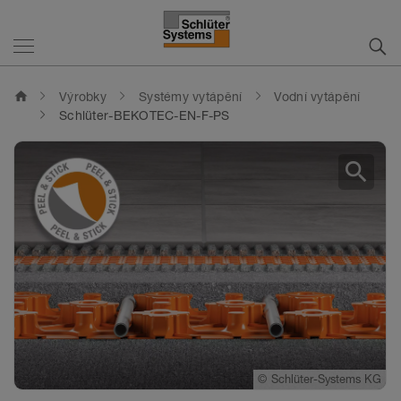
home
Výrobky
Systémy vytápění
Vodní vytápění
Schlüter-BEKOTEC-EN-F-PS
search
©
©
©
Schlüter-Systems KG
Schlüter-Systems KG
Schlüter-Systems KG
©
Schlüter-Systems KG