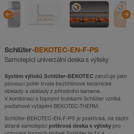
Schlüter
-BEKOTEC-EN-F-PS
Samolepicí univerzální deska s výlisky
Systém výlisků Schlüter-BEKOTEC
zaručuje jako
plovoucí potěr trvale beztrhlinové keramické
obklady a obklady z přírodního kamene.
V kombinaci s topnými trubkami Schlüter vzniká
podlahové vytápění BEKOTEC-THERM.
Schlüter-BEKOTEC-EN-F-PS je praktická, na zadní
straně samolepicí
potěrová deska s výlisky
pro
uchycení topných trubek Schlüter (ø 14 a