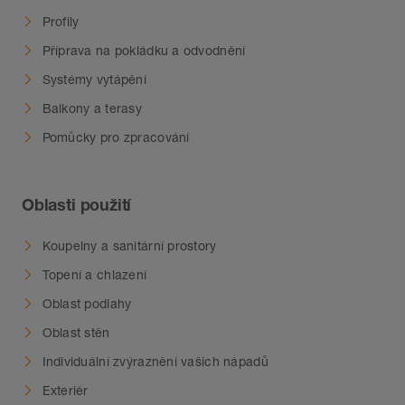
Podrobné pokyny pro zpracování
Profily
nekeramických krytin získáte v technickém
Příprava na pokládku a odvodnění
manuálu Schlüter-BEKOTEC-THERM nebo
Systémy vytápění
u technických pracovníků prodejního
oddělení.
Balkony a terasy
Pomůcky pro zpracování
Oblasti použití
Koupelny a sanitární prostory
Topení a chlazení
Oblast podlahy
Oblast stěn
Individuální zvýraznění vašich nápadů
Exteriér