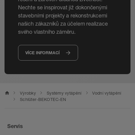
Při tom je třeba výšku potěru přizpůsobit
Nechte se inspirovat již dokončenými
tloušťce příslušného materiálu. Poznámka:
stavebními projekty a rekonstrukcemi
Kromě dodržení příslušných platných
našich zákazníků za účelem realizace
pokynů pro zpracování je nutné dbát i na
svého vlastního záměru.
povolenou zbytkovou vlhkost potěru pro
zvolený obkladový materiál.
Podrobné pokyny pro zpracování
VÍCE INFORMACÍ
nekeramických krytin získáte v technickém
manuálu Schlüter-BEKOTEC-THERM nebo u
technických pracovníků prodejního
oddělení.
home
Výrobky
Systémy vytápění
Vodní vytápění
Schlüter-BEKOTEC-EN
Servis