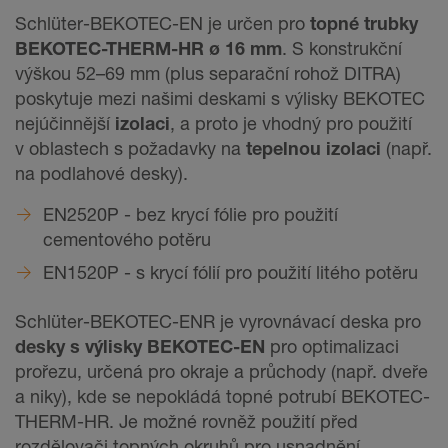
Schlüter-BEKOTEC-EN je určen pro
topné trubky
BEKOTEC-THERM-HR ø 16 mm
. S konstrukční
výškou 52–69 mm (plus separační rohož DITRA)
poskytuje
mezi našimi deskami s výlisky BEKOTEC
nejúčinnější
izolaci
, a proto je vhodný pro použití
v oblastech s požadavky na
tepelnou izolaci
(např.
na podlahové desky).
EN2520P - bez krycí fólie pro použití
cementového potěru
EN1520P - s krycí fólií pro použití litého potěru
Schlüter-BEKOTEC-ENR je vyrovnávací deska pro
desky s výlisky BEKOTEC-EN
pro optimalizaci
prořezu, určená pro okraje a průchody (např. dveře
a niky), kde se nepokládá topné potrubí BEKOTEC-
THERM-HR. Je možné rovněž použití před
rozdělovači topných okruhů pro usnadnění