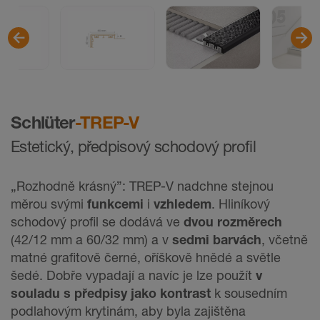
Schlüter
-TREP-V
Estetický, předpisový schodový profil
„Rozhodně krásný”: TREP-V nadchne stejnou
měrou svými
funkcemi
i
vzhledem
. Hliníkový
schodový profil se dodává ve
dvou rozměrech
(42/12 mm a 60/32 mm) a v
sedmi barvách
, včetně
matné grafitově černé, oříškově hnědé a světle
šedé. Dobře vypadají a navíc je lze použít
v
souladu s předpisy jako kontrast
k sousedním
podlahovým krytinám, aby byla zajištěna