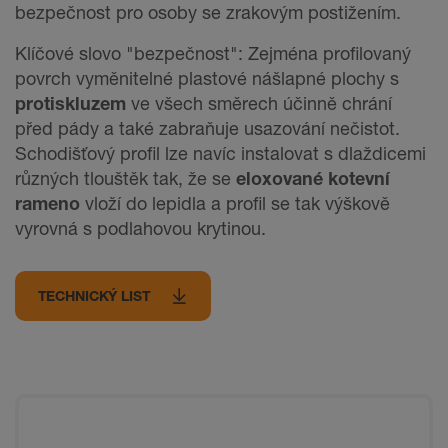
bezpečnost pro osoby se zrakovým postižením.
Klíčové slovo "bezpečnost": Zejména profilovaný
povrch vyměnitelné plastové nášlapné plochy s
protiskluzem
ve všech směrech účinně chrání
před pády a také zabraňuje usazování nečistot.
Schodišťový profil lze navíc instalovat s dlaždicemi
různých tlouštěk tak, že se
eloxované kotevní
rameno
vloží do lepidla a profil se tak výškově
vyrovná s podlahovou krytinou.
TECHNICKÝ LIST