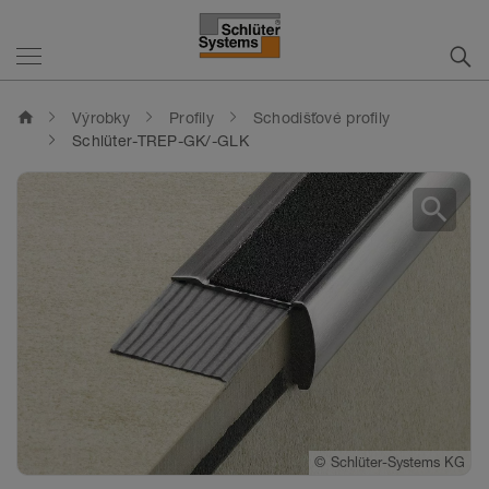
home
Výrobky
Profily
Schodišťové profily
Schlüter-TREP-GK/-GLK
search
©
Schlüter-Systems KG
©
Schlüter-Systems KG