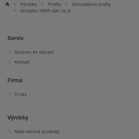
home
Výrobky
Profily
Schodišťové profily
Schlüter-TREP-GK/-GLK
Servis
Soubory ke stažení
Kontakt
Firma
O nás
Výrobky
Naše klíčové produkty