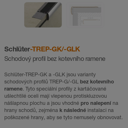
Schlüter
-TREP-GK/-GLK
Schodový proﬁl bez kotevního ramene
Schlüter-TREP-GK a -GLK jsou varianty
schodových profilů TREP-G/-GL
bez kotevního
ramene
. Tyto speciální profily z kartáčované
ušlechtilé oceli mají vlepenou protiskluzovou
nášlapnou plochu a jsou vhodné
pro nalepení
na
hrany schodů, zejména
k následné
instalaci na
poškozené hrany, aby se tyto nemusely obnovovat.