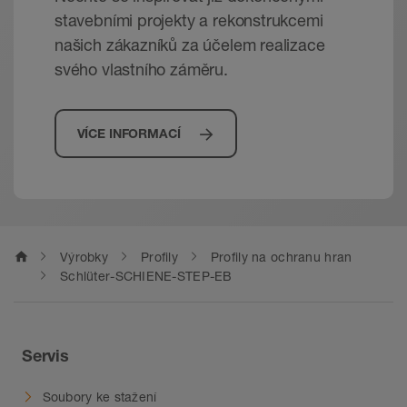
stavebními projekty a rekonstrukcemi
Nelze je osadit dodatečně. Zasouvají se ze
našich zákazníků za účelem realizace
strany v průběhu osazování profilu a fixují se
bodově vhodným montážním lepidlem
svého vlastního záměru.
(Schlüter-KERDI-FIX).
VÍCE INFORMACÍ
home
Výrobky
Profily
Profily na ochranu hran
Schlüter-SCHIENE-STEP-EB
Servis
Soubory ke stažení