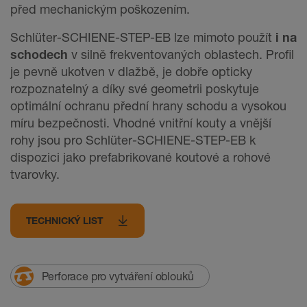
před mechanickým poškozením.
Schlüter-SCHIENE-STEP-EB lze mimoto použít
i na
schodech
v silně frekventovaných oblastech. Profil
je pevně ukotven v dlažbě, je dobře opticky
rozpoznatelný a díky své geometrii poskytuje
optimální ochranu přední hrany schodu a vysokou
míru bezpečnosti. Vhodné vnitřní kouty a vnější
rohy jsou pro Schlüter-SCHIENE-STEP-EB k
dispozici jako prefabrikované koutové a rohové
tvarovky.
TECHNICKÝ LIST
Perforace pro vytváření oblouků