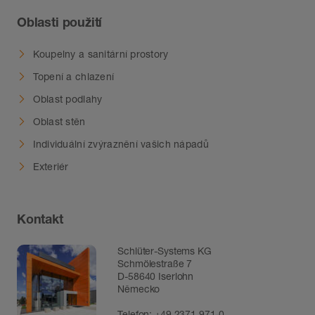
Oblasti použití
Koupelny a sanitární prostory
Topení a chlazení
Oblast podlahy
Oblast stěn
Individuální zvýraznění vašich nápadů
Exteriér
Kontakt
Schlüter-Systems KG
Schmölestraße 7
D-58640 Iserlohn
Německo
Telefon:
+49 2371 971-0