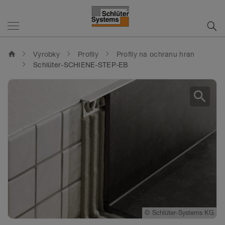
home
Výrobky
Profily
Profily na ochranu hran
Schlüter-SCHIENE-STEP-EB
search
©
©
©
Schlüter-Systems KG
Schlüter-Systems KG
Schlüter-Systems KG
©
©
©
Schlüter-Systems KG
Schlüter-Systems KG
Schlüter-Systems KG