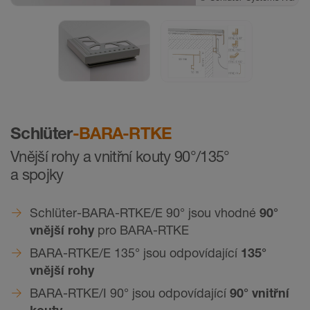
©
Schlüter-Systems KG
Schlüter
-BARA-RTKE
Vnější rohy a vnitřní kouty 90°/135°
a spojky
Schlüter-BARA-RTKE/E 90° jsou vhodné
90°
vnější rohy
pro BARA-RTKE
BARA-RTKE/E 135° jsou odpovídající
135°
vnější rohy
BARA-RTKE/I 90° jsou odpovídající
90° vnitřní
kouty