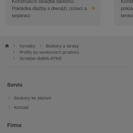
Konstrukční skladba balkonu:
Konst
Pokládka dlažby s drenáží, izolací a
poklá
separací
tenko
home
Výrobky
Balkony a terasy
Profily do venkovních prostorů
Schlüter-BARA-RTKE
Servis
Soubory ke stažení
Kontakt
Firma