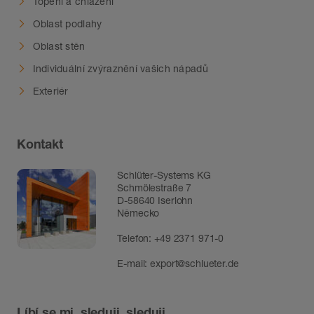
Topení a chlazení
Oblast podlahy
Oblast stěn
Individuální zvýraznění vašich nápadů
Exteriér
Kontakt
Schlüter-Systems KG
Schmölestraße 7
D-58640 Iserlohn
Německo
Telefon:
+49 2371 971-0
E-mail:
export@schlueter.de
Líbí se mi, sleduji, sleduji