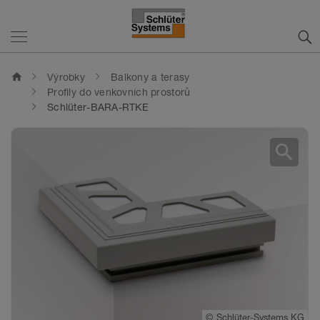
home
Výrobky
Balkony a terasy
Profily do venkovních prostorů
Schlüter-BARA-RTKE
search
©
Schlüter-Systems KG