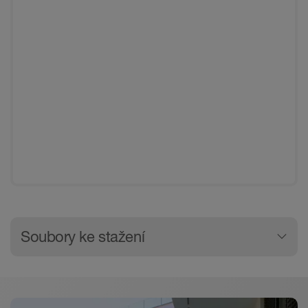
Všeobecné Informace o výrobk
Soubory ke stažení
Stažení