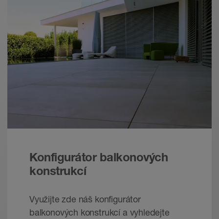
Schlüter-Systems – Osvědčená řešení
problémů v zahradnictví a krajinářství.
Nejlepší základ pro Vaši práci.
Brožura - © Schlueter-Systems
PDF – 2,61 MB
Schlüter-BARA-RTKE /-RTKEG | Technický
list výrobku 5.21
Technický list výrobku - © Schlüter-Systems
PDF – 266,2 KB
Konfigurátor balkonových
konstrukcí
Využijte zde náš konfigurátor
balkonových konstrukcí a vyhledejte