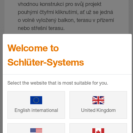
vhodnou konstrukci pro svůj projekt
pouhými čtyřmi kliknutími, ať už se jedná
o volně vyložený balkon, terasu v přízemí
nebo střešní terasu.
Welcome to
VÍCE INFORMACÍ
Schlüter-Systems
Select the website that is most suitable for you.
English international
United Kingdom