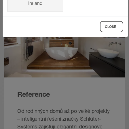
Ireland
CLOSE
Reference
Od rodinných domů až po velké projekty
– inteligentní řešení značky Schlüter-
Systems zajišťují elegantní designové