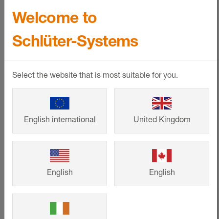
Welcome to
Konfigurátor balkonových
Schlüter-Systems
konstrukcí
Využijte zde náš konfigurátor
Select the website that is most suitable for you.
balkonových konstrukcí a vyhledejte
vhodnou konstrukci pro svůj projekt
pouhými čtyřmi kliknutími, ať už se jedná
English international
United Kingdom
o volně vyložený balkon, terasu v přízemí
nebo střešní terasu.
English
English
VÍCE INFORMACÍ