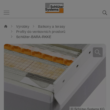
home
Výrobky
Balkony a terasy
Profily do venkovních prostorů
Schlüter-BARA-RKKE
search
©
Schlüter-Systems KG