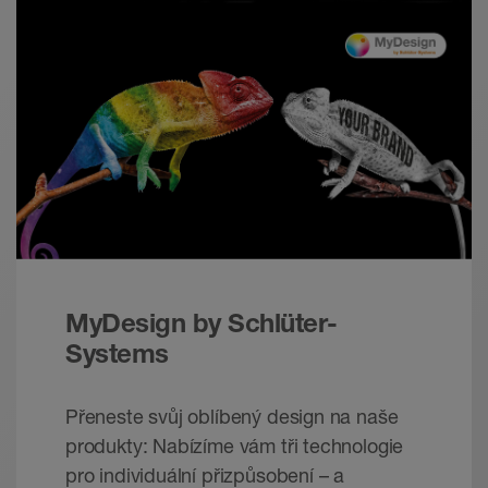
problémů v zahradnictví a krajinářství.
Nejlepší základ pro Vaši práci.
Brožura - © Schlueter-Systems
PDF – 2,61 MB
Schlüter-BARA-RKK /-RKKE | Technický list
výrobku 5.24
Technický list výrobku - © Schlüter-Systems
PDF – 283,43 KB
MyDesign by Schlüter-
Systems
Přeneste svůj oblíbený design na naše
produkty: Nabízíme vám tři technologie
pro individuální přizpůsobení – a