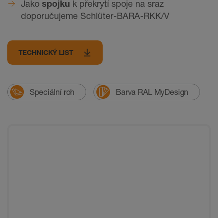
Jako
spojku
k překrytí spoje na sraz
doporučujeme Schlüter-BARA-RKK/V
TECHNICKÝ LIST
Speciální roh
Barva RAL MyDesign