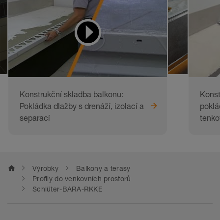
a napodobování
Konstrukční skladba balkonu:
Konst
Pokládka dlažby s drenáží, izolací a
poklá
separací
tenko
home
Výrobky
Balkony a terasy
Profily do venkovních prostorů
Schlüter-BARA-RKKE