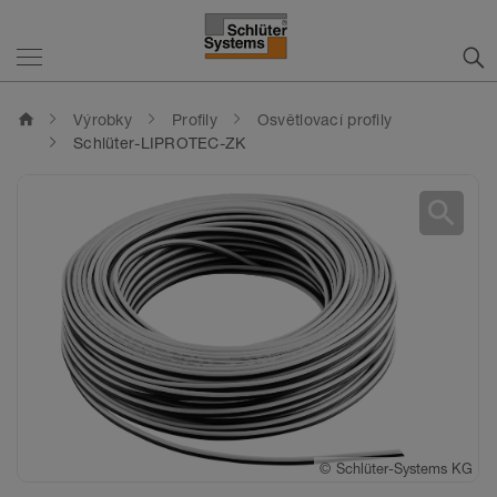
home
Výrobky
Profily
Osvětlovací profily
Schlüter-LIPROTEC-ZK
search
©
©
Schlüter-Systems KG
Schlüter-Systems KG