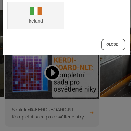
Ireland
CLOSE
Videa pro učení
a napodobování
Schlüter®-KERDI-BOARD-NLT:
Kompletní sada pro osvětlené niky