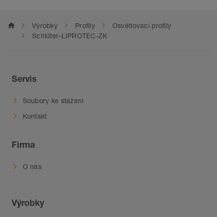
home
Výrobky
Profily
Osvětlovací profily
Schlüter-LIPROTEC-ZK
Servis
Soubory ke stažení
Kontakt
Firma
O nás
Výrobky