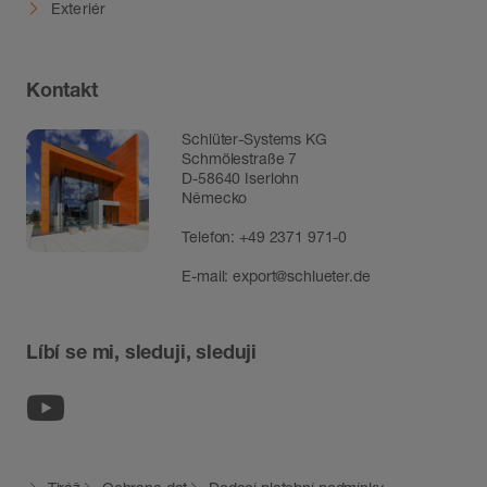
Exteriér
Kontakt
Schlüter-Systems KG
Schmölestraße 7
D-58640 Iserlohn
Německo
Telefon:
+49 2371 971-0
E-mail:
export@schlueter.de
Líbí se mi, sleduji, sleduji
Youtube