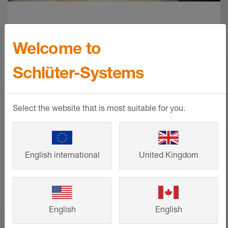
Reference
Welcome to
Od rodinných domů až po velké projekty
Schlüter-Systems
– inteligentní řešení značky Schlüter-
Systems zajišťují elegantní designové
řešení a zároveň dlouhou životnost.
Select the website that is most suitable for you.
Nechte se inspirovat již dokončenými
stavebními projekty a rekonstrukcemi
našich zákazníků za účelem realizace
English international
United Kingdom
svého vlastního záměru.
VÍCE INFORMACÍ
English
English