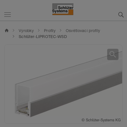
home
Výrobky
Profily
Osvětlovací profily
Schlüter-LIPROTEC-WSD
search
©
Schlüter-Systems KG
©
©
Schlüter-Systems KG
Schlüter-Systems KG