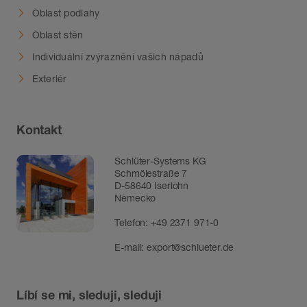
Oblast podlahy
Oblast stěn
Individuální zvýraznění vašich nápadů
Exteriér
Kontakt
Schlüter-Systems KG
Schmölestraße 7
D-58640 Iserlohn
Německo
Telefon:
+49 2371 971-0
E-mail:
export@schlueter.de
Líbí se mi, sleduji, sleduji