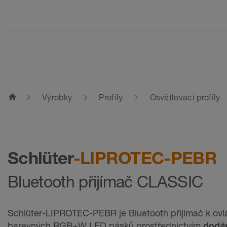
home
Výrobky
Profily
Osvětlovací profily
Schlüter
-LIPROTEC-PEBR
Bluetooth přijímač CLASSIC
Schlüter-LIPROTEC-PEBR je Bluetooth přijímač k ovl
barevných RGB+W LED pásků prostřednictvím
dodá