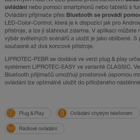
ovládání
nebo pomocí smartphonů nebo tabletů s fun
Ovládání přijímače přes
Bluetooth se provádí pomoc
LED-Color-Control, která je k dispozici jak pro Android
přístroje, a lze ji stáhnout zdarma. V aplikaci můžete
výběr světelných scénářů a uložit je jako oblíbené. S 
současně až dva koncové přístroje.
LIPROTEC-PEBR se dodává ve verzi plug & play určen
systémem LIPROTEC-EASY ve variantě CLASSIC. Vel
Bluetooth přijímačů umožňují prostorově úspornou m
ovládání lze optimálně uložit do přiloženého nástěnn
Plug & Play
Ovládání chytrým telefonem
Rádiové ovládání