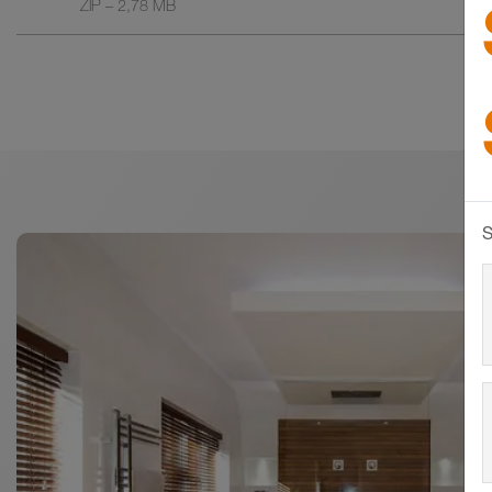
ZIP – 2,78 MB
S