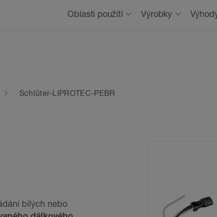
Navigace
O nás
Oblasti použití
Výrobky
Výhod
Schlüter-LIPROTEC-PEBR
ádání bílých nebo
vaného dálkového