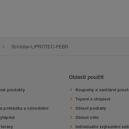
Schlüter-LIPROTEC-PEBR
Oblasti použití
ové produkty
Koupelny a sanitární prost
Topení a chlazení
na pokládku a odvodnění
Oblast podlahy
ytápění
Oblast stěn
 terasy
Individuální zvýraznění va