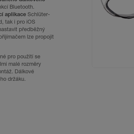
kcí Bluetooth.
í aplikace
Schlüter-
, tak i pro iOS
 nastavit předběžný
přijímačem lze propojit
é pro použití se
mi malé rozměry
ontáž. Dálkové
ého držáku.