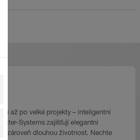
ů až po velké projekty – inteligentní
lüter-Systems zajišťují elegantní
 a zároveň dlouhou životnost. Nechte