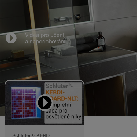
Videa pro učení
a napodobování
Schlüter®-KERDI-