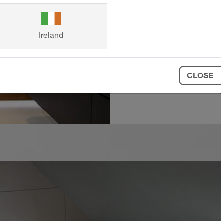
se inspirovat ji
rekonstrukcemi n
Ireland
svého vlastního 
CLOSE