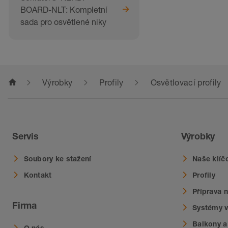
BOARD-NLT: Kompletní
sada pro osvětlené niky
home
Výrobky
Profily
Osvětlovací profily
Servis
Výrobky
Soubory ke stažení
Naše klíč
Kontakt
Profily
Příprava 
Firma
Systémy v
Balkony a
O nás