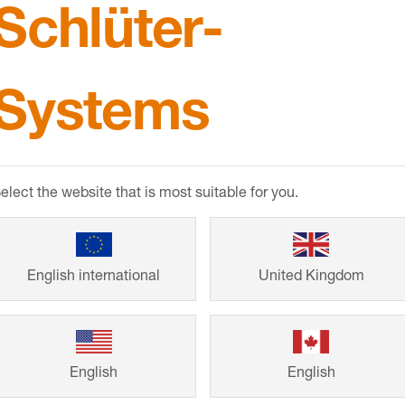
Schlüter-
Systems
elect the website that is most suitable for you.
Reference
English international
United Kingdom
Od rodinných dom
řešení značky Sch
English
English
designové řešení