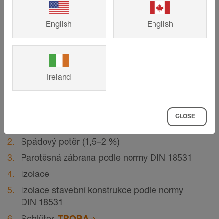
English
English
Ireland
©
Schlueter-Systems
Řez napojením na stěnu pro konstrukci střešní terasy C.8: volná
pokládka na drenáž TROBA v°loži ze štěrku nebo kamenné drti
CLOSE
Betonová deska
Spádový potěr (1,5–2 %)
Parotěsná zábrana podle normy DIN 18531
Izolace
Izolace stavební konstrukce podle normy
DIN 18531
Schlüter-
TROBA