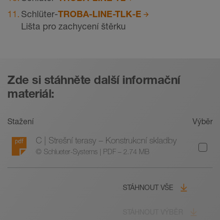
Schlüter-
TROBA-LINE-TLK-E
Lišta pro zachycení štěrku
Zde si stáhněte další informační
materiál:
Stažení
Výběr
C | Strešní terasy – Konstrukcní skladby
© Schlueter-Systems | PDF – 2.74 MB
STÁHNOUT VŠE
STÁHNOUT VÝBĚR