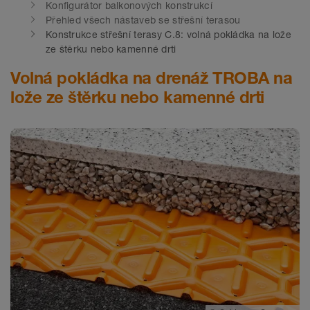
Konfigurátor balkonových konstrukcí
Přehled všech nástaveb se střešní terasou
Konstrukce střešní terasy C.8: volná pokládka na lože
ze štěrku nebo kamenné drti
Volná pokládka na drenáž TROBA na
lože ze štěrku nebo kamenné drti