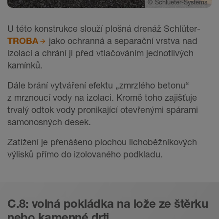
©
Schlueter-Systems
U této konstrukce slouží plošná drenáž Schlüter-
TROBA
jako ochranná a separační vrstva nad
izolací a chrání ji před vtlačováním jednotlivých
kamínků.
Dále brání vytváření efektu „zmrzlého betonu“
z mrznoucí vody na izolaci. Kromě toho zajišťuje
trvalý odtok vody pronikající otevřenými spárami
samonosných desek.
Zatížení je přenášeno plochou lichoběžníkových
výlisků přímo do izolovaného podkladu.
C.8: volná pokládka na lože ze štěrku
nebo kamenné drti