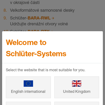
v okrajové části
Velkoformátové samonosné desky
Schlüter-
BARA-RWL
Udržujte drenážní otvory volné
Schlüter-
BARA-RTK
Schlüter-
BARIN
Welcome to
Schlüter-
BARA-RT
Schlüter-Systems
Okrajová fošna
Select the website that is most suitable for you.
Napojení na stěnu
English international
United Kingdom