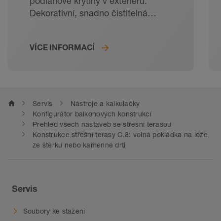
podlahové krytiny v exteriéru.
Dekorativní, snadno čistitelná
a odolná: dlažba je ideální
podlahovou krytinou na balkony
VÍCE INFORMACÍ
a terasy. Díky promyšlené skladbě
krytiny zajišťují řešení Schlüter-
Systems dlouhou životnost dlažby
i ve venkovních prostorách. Od
kročejové izolace přes ukončovací
home
Servis
Nástroje a kalkulačky
profily až po odvodňovací žlaby –
Konfigurátor balkonových konstrukcí
u našich systémových řešení na
Přehled všech nástaveb se střešní terasou
Konstrukce střešní terasy C.8: volná pokládka na lože
balkóny a terasy pasuje úplně
ze štěrku nebo kamenné drti
všechno. Pro novostavby
i rekonstrukce.
Servis
Soubory ke stažení