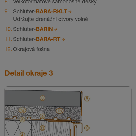
Velkoformátové samonosné desky
Schlüter-
BARA-RKLT
Udržujte drenážní otvory volné
Schlüter-
BARIN
Schlüter-
BARA-RT
Okrajová fošna
Detail okraje 3