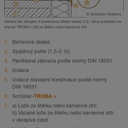
©
Schlueter-Systems
Detailní řez okrajem 2 konstrukce střešní terasy C.8: volná pokládka na
drenáž TROBA v loži ze štěrku nebo kamenné drti
Betonová deska
Spádový potěr (1,5–2 %)
Parotěsná zábrana podle normy DIN 18531
Izolace
Izolace stavební konstrukce podle normy
DIN 18531
Schlüter-
TROBA
a) Lože ze štěrku nebo kamenné drti
b) Vázané lože ze štěrku nebo kamenné drti
v okrajové části