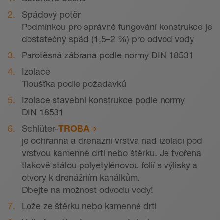
Spádový potěr
Podmínkou pro správné fungování konstrukce je
dostatečný spád (1,5–2 %) pro odvod vody
Parotěsná zábrana podle normy DIN 18531
Izolace
Tloušťka podle požadavků
Izolace stavební konstrukce podle normy
DIN 18531
Schlüter-
TROBA
je ochranná a drenážní vrstva nad izolací pod
vrstvou kamenné drti nebo štěrku. Je tvořena
tlakově stálou polyetylénovou folií s výlisky a
otvory k drenážním kanálkům.
Dbejte na možnost odvodu vody!
Lože ze štěrku nebo kamenné drti