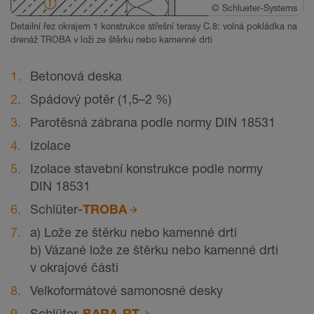
©
Schlueter-Systems
Detailní řez okrajem 1 konstrukce střešní terasy C.8: volná pokládka na
drenáž TROBA v loži ze štěrku nebo kamenné drti
Betonová deska
Spádový potěr (1,5–2 %)
Parotěsná zábrana podle normy DIN 18531
Izolace
Izolace stavební konstrukce podle normy
DIN 18531
Schlüter-
TROBA
a) Lože ze štěrku nebo kamenné drti
b) Vázané lože ze štěrku nebo kamenné drti
v okrajové části
Velkoformátové samonosné desky
Schlüter-
BARA-RT