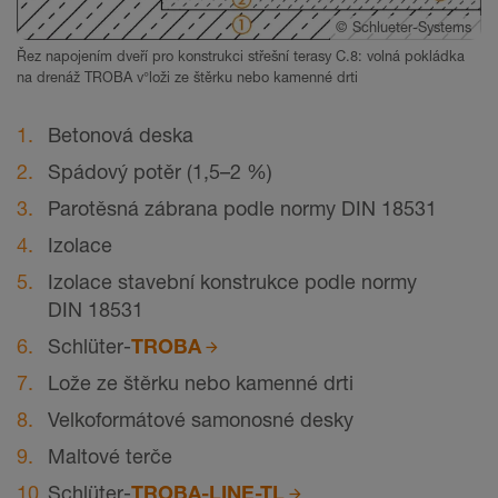
©
Schlueter-Systems
Řez napojením dveří pro konstrukci střešní terasy C.8: volná pokládka
na drenáž TROBA v°loži ze štěrku nebo kamenné drti
Betonová deska
Spádový potěr (1,5–2 %)
Parotěsná zábrana podle normy DIN 18531
Izolace
Izolace stavební konstrukce podle normy
DIN 18531
Schlüter-
TROBA
Lože ze štěrku nebo kamenné drti
Velkoformátové samonosné desky
Maltové terče
Schlüter-
TROBA-LINE-TL