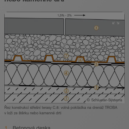
©
Schlueter-Systems
Řez konstrukcí střešní terasy C.8: volná pokládka na drenáž TROBA
v loži ze štěrku nebo kamenné drti
Betonová deska