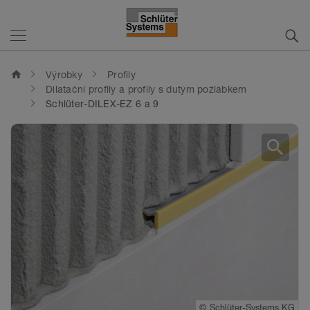
home
Výrobky
Profily
Dilatační profily a profily s dutým požlábkem
Schlüter-DILEX-EZ 6 a 9
search
©
Schlüter-Systems KG