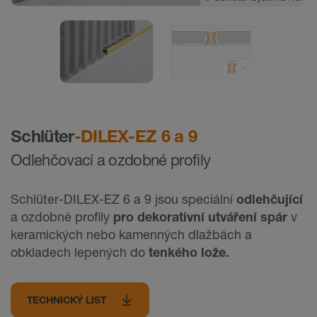
©
Schlüter-Systems KG
Schlüter
-DILEX-EZ 6 a 9
Odlehčovací a ozdobné profily
Schlüter-DILEX-EZ 6 a 9 jsou speciální
odlehčující
a ozdobné proﬁly
pro dekorativní utváření spár
v
keramických nebo kamenných dlažbách a
obkladech lepených do
tenkého lože.
TECHNICKÝ LIST