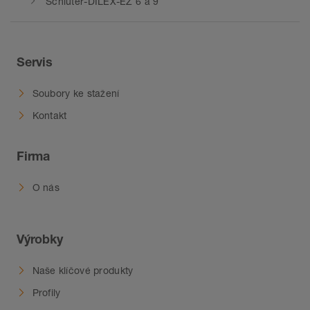
Schlüter-DILEX-EZ 6 a 9
Servis
Soubory ke stažení
Kontakt
Firma
O nás
Výrobky
Naše klíčové produkty
Profily