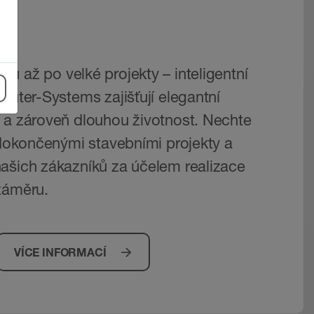
ů až po velké projekty – inteligentní
lüter-Systems zajišťují elegantní
 a zároveň dlouhou životnost. Nechte
ž dokončenými stavebními projekty a
ašich zákazníků za účelem realizace
záměru.
VÍCE INFORMACÍ