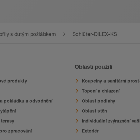
profily s dutým požlábkem
Schlüter-DILEX-KS
Oblasti použití
ové produkty
Koupelny a sanitární prost
Topení a chlazení
na pokládku a odvodnění
Oblast podlahy
ytápění
Oblast stěn
 terasy
Individuální zvýraznění va
pro zpracování
Exteriér