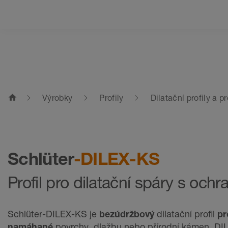
home
Výrobky
Profily
Dilatační profily a 
Schlüter
-DILEX-KS
Profil pro dilatační spáry s och
Schlüter-DILEX-KS je
bezúdržbový
dilatační profil
pr
namáhané
povrchy, dlažbu nebo přírodní kámen. DI