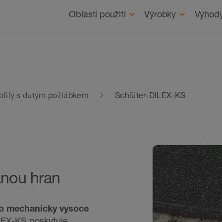
Navigace
O nás
Oblasti použití
Výrobky
Výhod
profily s dutým požlábkem
Schlüter-DILEX-KS
ranou hran
o mechanicky vysoce
LEX-KS poskytuje