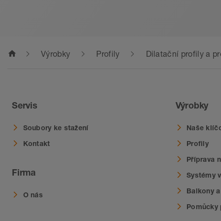
home
Výrobky
Profily
Dilatační profily a 
Servis
Výrobky
Soubory ke stažení
Naše klíč
Kontakt
Profily
Příprava 
Firma
Systémy v
Balkony a
O nás
Pomůcky 