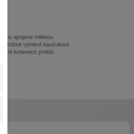
u. Jsou spojena měkkou
í je možné vyměnit kaučukové
čních kotevních profilů.