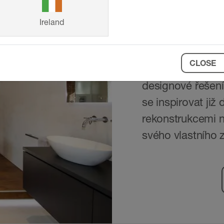
Reference
Ireland
Od rodinných dom
CLOSE
řešení značky Sch
designové řešení
se inspirovat ji
rekonstrukcemi n
svého vlastního 