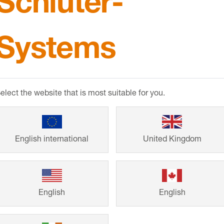
Schlüter-
u
držba a ošetřování
Soubory ke stažení
Systems
ovaných kotevních ramen z ušlechtilé oceli nebo hliník
nou z termoplastického elastomeru. V případě poškozen
 Hrana podlahy je účinně chráněna zvláštní konstrukcí bo
elect the website that is most suitable for you.
přenos kročejového hluku.
English international
United Kingdom
English
English