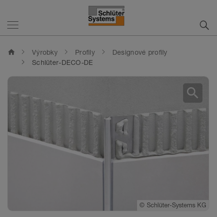
home
Výrobky
Profily
Designové profily
Schlüter-DECO-DE
search
©
Schlüter-Systems KG
©
©
Schlüter-Systems KG
Schlüter-Systems KG
©
Schlüter-Systems KG