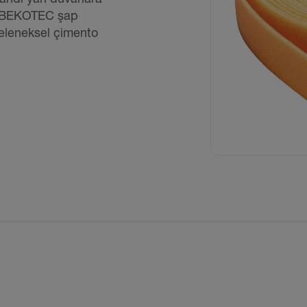
ağı BEKOTEC şap
geleneksel çimento