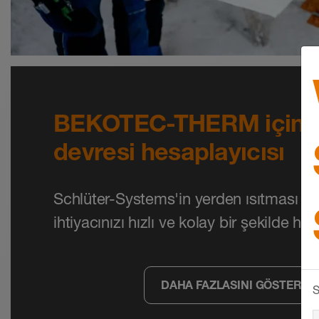
BEKOTEC-THERM için ı
devresi hesaplayıcısı
Schlüter-Systems'in yerden ısıtması i
ihtiyacınızı hızlı ve kolay bir şekilde he
DAHA FAZLASINI GÖSTER
S