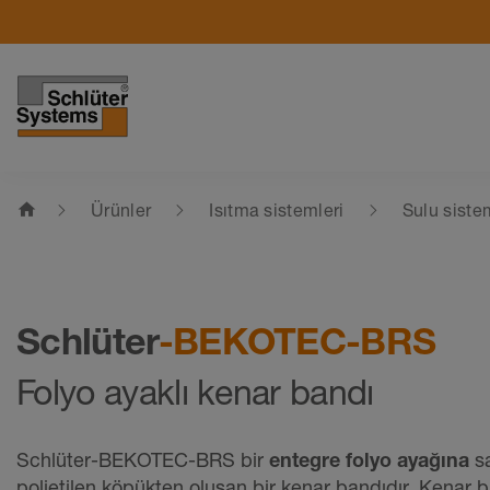
home
Ürünler
Isıtma sistemleri
Sulu siste
Schlüter
-BEKOTEC-BRS
Folyo ayaklı kenar bandı
Schlüter-BEKOTEC-BRS bir
entegre folyo ayağına
sa
polietilen köpükten oluşan bir kenar bandıdır. Kenar 