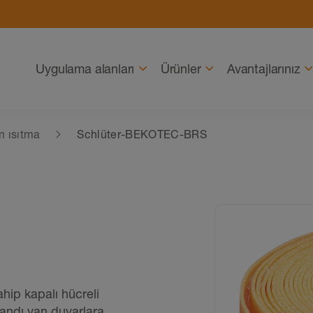
Gezinme
Uygulama alanları
Ürünler
Avantajlarınız
m ısıtma
Schlüter-BEKOTEC-BRS
hip kapalı hücreli
bandı yan duvarlara