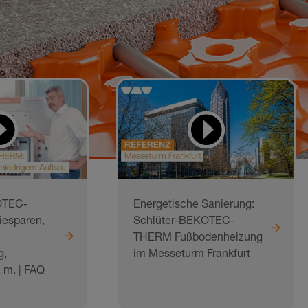
OTEC-
Energetische Sanierung:
esparen,
Schlüter-BEKOTEC-
THERM Fußbodenheizung
g,
im Messeturm Frankfurt
. m. | FAQ