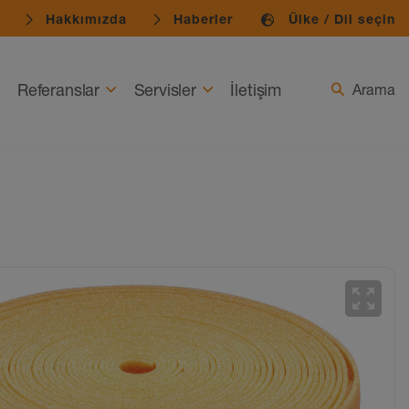
Hakkımızda
Haberler
Ülke / Dil seçin
Referanslar
Servisler
İletişim
Arama
zoom_out_map