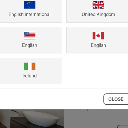
English international
United Kingdom
English
English
Referansl
Müstakil evlerde
Ireland
Systems'in akıll
uzun ömürlü. Kişi
müşterilerimizin 
CLOSE
inşaat ve renovas