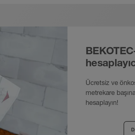
BEKOTEC-
hesaplayıc
Ücretsiz ve önkoş
metrekare başına m
hesaplayın!
D