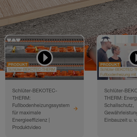
Schlüter-BEKOTEC-
Schlüter-BEK
THERM:
THERM: Energi
Fußbodenheizungssystem
Schallschutz,
für maximale
Gewährleistun
Energieeffizienz |
Einbauzeit u. v
Produktvideo